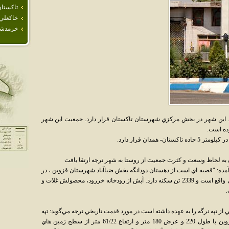
تاكستا
خاكعلي
خرمدش
. اين شهر در بخش مرکزي شهرستان تاکستان قرار دارد. جمعيت اين شهر
همدان قرار دارد.
آمده: "قصبه اي است از دهستان دودانگه بخش ضياآباد شهرستان قزوين ، در
18هزارگزي مشرق ضياآباد در جلگه معتدل هوائي واقع است و 2339 تن سکنه دارد. آبش از رودخانه خررود، محصولش غلات و
.
ز تپه نرگه را به عهده داشته است در مورد قدمت تاريخي نرجه مي‌گويد: تپه
نرگه بزرگ‌ترين تپه باستاني منطقه تاکستان قزوين با طول 220 و عرض 180 متر و ارتفاع 61/22 متر از سطح زمين هاي