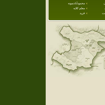
ن
محمودآبادنمونه
معلم كلايه
ت
فريد