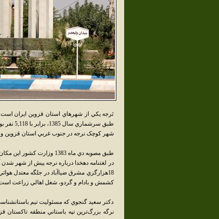
نَرجه يکي از شهرهاي استان قزوين ايران است
طبق سرشماري سال 1385، برابر با 5,118 نفر بوده است.
شهر کوچک نرجه در جنوب غربي استان قزوين و در کيلومتر 5 جاده تاکستان- 
طبق مصوبه دي ماه 1383 وزارت کشور اين مکان به لحاظ وسعت و کثرت جمعيت از روستا به شهر نرجه ارتقا يافت
در لغتنامه دهخدا درباره نرجه پيش از شهر شدن 
کشمش و بادام و گردو، شغل اهالي زراعت است
دکتر سعيد گنجوي که مسئوليت تيم باستانشناسي ا