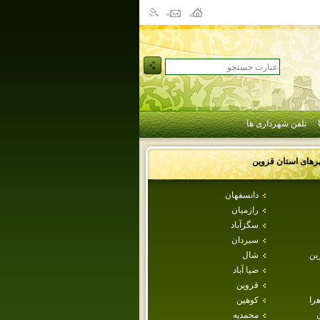
تلفن شهرداری ها
رهای استان
قزوين
دانسفهان
رازميان
سگزآباد
سيردان
ين
شال
ضيا آباد
قزوين
هرا
كوهين
محمديه