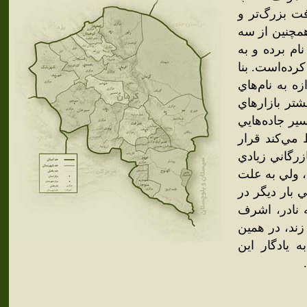
ت بزرگ‌تر و
همچنين از سه
م برده و به
رده‌است. بنا
ه به نام‌هاي
تر بازارهاي
ير جاده‌هايي
 مي‌کند قرار
زرگاني زيادي
ن درآمد، ولي به علت
 بار ديگر در
يافت و اين وضع تا سال 1143 ه.ق که نادر، اشرف
 ه.ق، لطفعلي‌خان زند، در همين
 يادگار اين