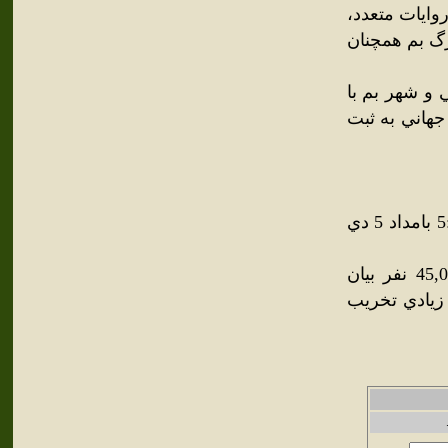
وايات متعدد،
رگ بم همچنان
در فهرست آثار ملي و شهر بم با
ست آثار ميراث جهاني به ثبت
زمين‌لرزه بم، زمين‌لرزه‌اي بود به شدت 6,6 ريشتر که در ساعت 5:26 بامداد 5 دي
کشته‌شدگان اين زمين‌لرزه در آمارهاي مختلف، بين 25,000 تا 45,000 نفر بيان
 زيادي تخريب