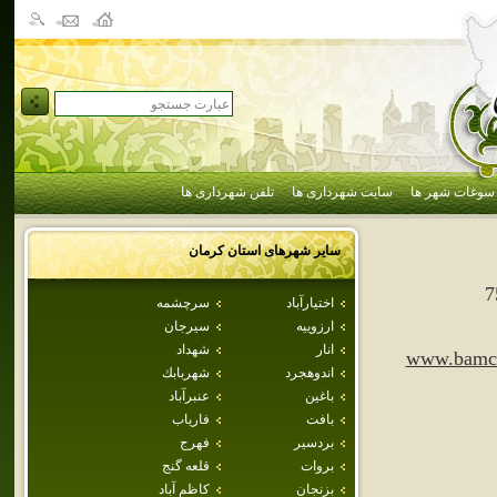
سوغات شهر ها
سایت شهرداری ها
تلفن شهرداری ها
سایر شهرهای استان
كرمان
7
اختيارآباد
سرچشمه
ارزوييه
سيرجان
انار
شهداد
www.bamci
اندوهجرد
شهربابك
باغين
عنبرآباد
بافت
فارياب
بردسير
فهرج
بروات
قلعه گنج
بزنجان
كاظم آباد