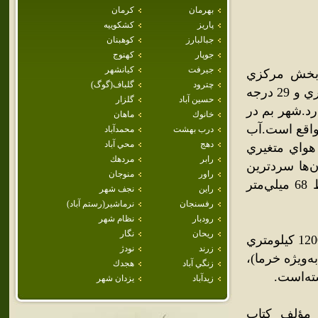
بهرمان
كرمان
پاريز
كشكوييه
جبالبارز
كوهبنان
جوپار
كهنوج
جيرفت
كيانشهر
 بخش مرکزي
چترود
گلباف(گوگ)
شهرستان بم قرار دارد.اين شهر در 58 درجه و 21 دقيقه درازاي خاوري و 29 درجه
حسين آباد
گلزار
 دريا قرار دارد.شهر بم در
خانوك
ماهان
 واقع است.آب
درب بهشت
محمدآباد
دهج
محي آباد
هواي متغيري
رابر
مردهك
ن‌ها سردترين
راور
منوجان
نقطه کشور گزارش شده‌است.ميزان بارندگي سالانه بطور متوسط 68 ميلي‌متر
راين
نجف شهر
رفسنجان
نرماشير(رستم آباد)
رودبار
نظام شهر
ريحان
نگار
بم يکي از شهرهاي تاريخي استان کرمان است که به فاصله تقريبي 1200 کيلومتري
زرند
نودژ
‌ويژه خرما)،
زنگي آباد
هجدك
ته‌است.
زيدآباد
يزدان شهر
 مؤلف کتاب