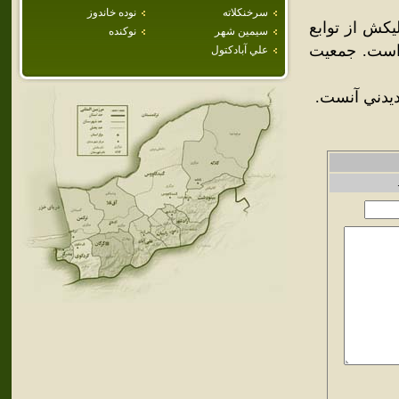
سرخنكلاته
نوده خاندوز
کش از توابع
سيمين شهر
نوكنده
 است. جمعيت
علي آبادكتول