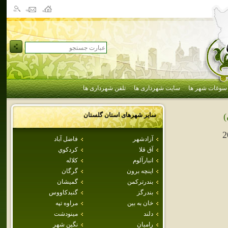
سوغات شهر ها
سایت شهرداری ها
تلفن شهرداری ها
سایر شهرهای استان
گلستان
)
2
آزادشهر
فاضل آباد
آق قلا
كردكوي
انبارآلوم
كلاله
اينچه برون
گرگان
بندرتركمن
گميشان
بندرگز
گنبدكاووس
خان به بين
مراوه تپه
دلند
مينودشت
راميان
نگين شهر