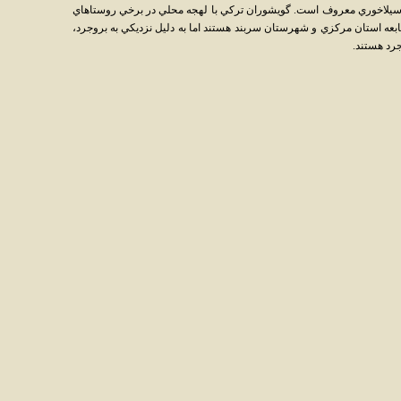
سيلاخوري معروف است. گويشوران ترکي با لهجه محلي در برخي روستاهاي
بعه استان مرکزي و شهرستان سربند هستند اما به دليل نزديکي به بروجرد،
جرد هستند.