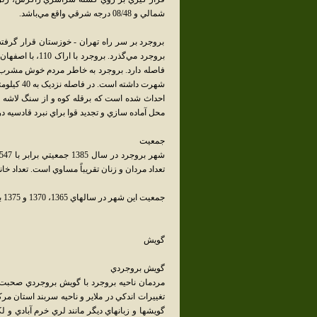
شمالي و 08/48 درجه شرقي واقع مي‌‌باشد.
بروجرد بر سر راه تهران - خوزستان قرار گرفته
فاصله دارد. بروجرد به خاطر مردم خوش مشرب و
شهرت داشت
احداث شده است که برقله کوه و از سنگ لاشه و
محل آماده سازي و تجديد قوا براي نبرد قادسيه در 
جمعيت
تعداد مردان و زنان تقريباً مساوي است. تعداد خانوارهاي اين شه
جمعيت اين شهر در سالهاي 1365، 1370 و 1375 به ترتيب 186، 201 و 217 هزار نفر بوده است.
گويش
گويش بروجردي
مردمان ناحيه بروجرد با گويش بروجردي صحبت 
تغييرات اندکي در ملاير و ناحيه سربند استان م
گويشها و زبانهاي ديگر مانند لري خرم آبادي و 