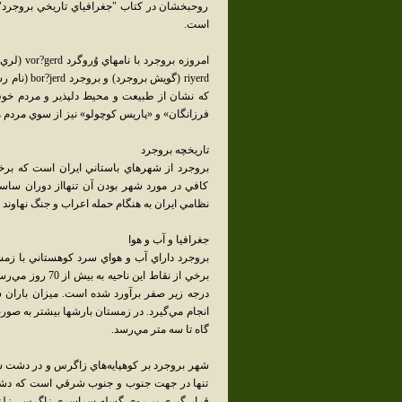
روحبخشان در کتاب "جغرافياي تاريخي بروجرد" 
است.
riyerd (گو
که نشان از طبيعت و محيط دلپذير و مردم خو
فرزانگان» و «پاريس کوچولو» نيز از سوي مردم 
تاريخچه بروجرد
بروجرد از شهرهاي باستاني ايران است که برخ
کافي در مورد شهر بودن آن تنهااز دوران ساسا
نظامي ايران به هنگام حمله اعراب و جنگ نهاوند 
جغرافيا و آب و هوا
بروجرد داراي آب و هواي سرد کوهستاني با زمست
انجام مي‌گيرد. در زمستان بارشها بيشتر به صور
گاه تا سه متر مي‌رسد.
شهر بروجرد بر کوهپايه‌هاي زاگرس و در دشت س
تنها در جهت جنوب و جنوب شرقي است که دشت 