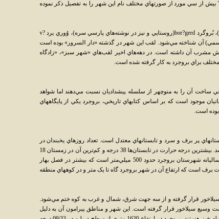
بيش از سي مورد از صورتهاي مختلف نام اين شهر را به تفصيل ذکر نموده
امروزه بروجرد با نامهاي وُروگرد vor?gerd (لري)، بُروگرد bor?gerd(روستايي و نيز در نوشته‌هاي پارسي سره)، وُوري يرد v?
يش بروجرد) و بروجرد bor?jerd (نام رسمي) آن شناخته مي‌شود. لقب اين شهر در گذشته «دار السرور» بوده است
ش مشرب آن داشته است. در دهه‌هاي اخير لقب‌هاي «شهر سبز»، «زادگاه
مختلف براي بروجرد به کار گرفته شده است.
ي ساخت آن را به منوچهر از سلسله پيشداديان نسبت مي‌دهند اما شواهد
نيان موجود است که بر اساس کتابهاي تاريخي، بروجرد يکي از پايگاههاي
بوده است.
انهاي پر برف و سرد و تابستانهاي معتدل است. تعداد روزهاي يخبندان در
برخي از نقاط اين ناحيه به بيش از 70 روز مي‌رسد. بيشترين درجه حرارت در تابستان‌ها 38 درجه و کم‌ترين آن در زمستان‌ 18
درجه زير صفر برآورد شده است. ميزان باران ساليانه شهرستان بروجرد حدود 500 ميلي‌متر است که بيشتر در فصل بهار
ت برف است که ارتفاع آن در شهر بروجرد گاه تا يک متر و در کوههاي منطقه
يلاخور قرار گرفته و از سه جهت شرق، شمال و غرب به کوه ختم مي‌شود.
وسيع سيلاخور قرار گرفته است. اين شهر و مناطق پيرامون آن به دليل
قرار گيري بر روي گسله سراسري زاگرس، زلزله خيز هستند. بروجرد در ارتفاع 1620 متري از سطح دريا و در 09/33 درجه