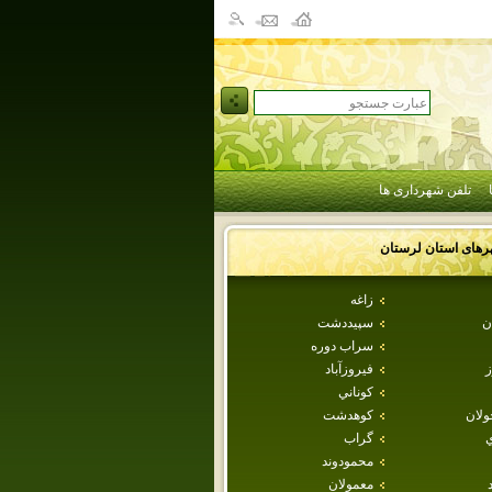
تلفن شهرداری ها
رهای استان
لرستان
زاغه
ن
سپيددشت
سراب دوره
ز
فيروزآباد
كوناني
ولان
كوهدشت
ي
گراب
محمودوند
معمولان