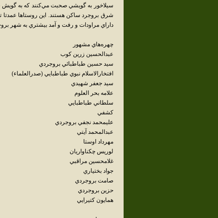
سيلاخور به گويشي صحبت مي‌کنند که به گويش 
شرق بروجرد ساکن هستند. اين روستاها عمدتا تا
داراي مراودات و رفت و آمد بيشتري به شهر برو
چهره‌هاي مشهور
عبدالحسين زرين کوب
سيد حسين طباطبائي بروجردي
افتخارالاسلام نبوي طباطبايي (صدرالعلماء)
سيد جعفر شهيدي
علامه بحر العلوم
سلطاني طباطبايي
کشفي
عليمحمد نجفي بروجردي
عبدالمحمد آيتي
مهرداد اوستا
لوريس چکناواريان
غلامحسين مراقبي
جواد بختياري
صامت بروجردي
حزين بروجردي
همايون کتيرايي