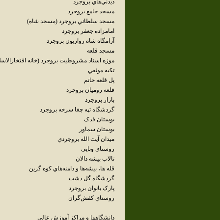
ديدني‌هاي بروجرد
مسجد جامع بروجرد
مسجد سلطاني بروجرد (مسجد شاه)
امامزاده جعفر بروجرد
آرامگاه شاه زواريون بروجرد
مسجد قلعه
موزه اسناد مشروطيت بروجرد (خانه افتخارالاسل
تکيه موثقي
پل قلعه حاتم
قلعه روميان بروجرد
بازار بروجرد
گردشگاه تپه چغا سرخه بروجرد
بوستان فدک
بوستان سماور
ميدان آيت الله بروجردي
روستاي ونايي
تالاب بيشه دالان
قله ها، بيشه‌ها و دامنه‌هاي کوه گرين
گردشگاه گل ‌دشت
پارک بانوان بروجرد
روستاي کفش‌گران
دانشگاهها و مراکز آموزش عالي