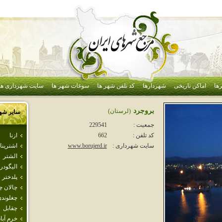
ها
اماکن تاریخی
شهردارها
کد تلفن شهر ها
سوغات شهر ها
سایت شهرداری ها
بروجرد
(لرستان)
سایر شه
جمعیت :
229541
ازنا
کد تلفن :
662
اشترينا
سایت شهرداری :
www.borujerd.ir
الشتر
اليگودر
پلدختر
چالان چ
چغلوند
چقابل
خرم آباد