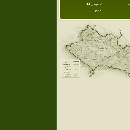
د
مومن آباد
نورآباد