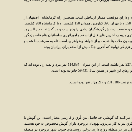
 و داراي موقعيت ممتاز ارتباطي است. همچنين راه کرمانشاه - اصفهان از
بروجرد مي‌‌گذرد. بروجرد با اراک 110، با اصفهان 350 و با تهران 390 کيلومتر، همدان 150 کيلومتر و با کرمانشاه 280 کيلومتر
 طبيعت زيبايش گردشگران زيادي را پذيراست و در گذشته به دار السرور
ه است. در فاصله نزديک به 40 کيلومتري بروجرد آخرين بناي قبل از اسلام و امپراتوري ساسانيان بنام قلعه يزدگرد
بدون ملات بنا شده ، و از شواهد وظواهر پيداست قله به سرعت بنا شده و
نزديکي نهاوند که آخرين جنگ پيش از اسلام براي ايرانيان بوده.
شهر بروجرد در سال 1385 جمعيتي برابر با 227,547 نفر داشته است. از اين ميزان، 114,884 نفر مرد و بقيه زن بوده اند که
ر در همين سال 59,431 خانواده بوده است.
مي‌کنند که گويشي حد فاصل بين لُري و فارسي معيار است. اين گويش با
رکزي نيز به کار مي‌رود. يهوديان بروجرد داراي گويش مخصوص به خود هستند.
لکي نيز در منطقه رواج دارند. برخي روستاهاي جنوب شهر بروجرد در منطقه