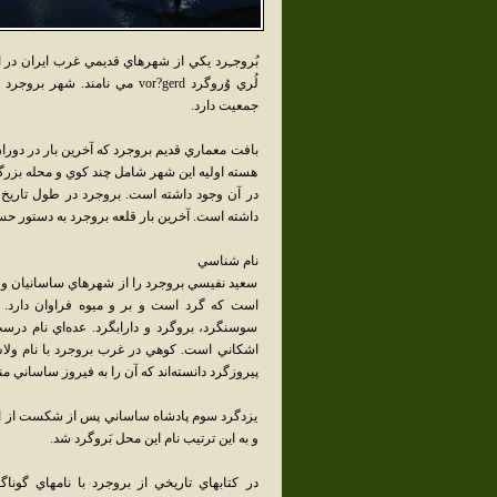
لُري وُروگرد vor?gerd مي ن
جمعيت دارد.
بافت معماري قديم بروجرد که آخرين بار در دوران
هسته اوليه اين شهر شامل چند کوي و محله بزرگ م
در آن وجود داشته است. بروجرد در طول تاريخ
داشته است. آخرين بار قلعه بروجرد به دستور ح
نام شناسي
سعيد نفيسي بروجرد را از شهرهاي ساسانيان و ا
است که گرد است و بر و ميوه فراوان دارد. اش
سوسنگرد، بروگرد و دارابگرد. عده‌اي نام درست
اشکاني است. کوهي در غرب بروجرد با نام ولاش 
پيروزگرد دانسته‌اند که آن را به فيروز ساساني م
يزدگرد سوم پادشاه ساساني پس از شکست از اعر
و به اين ترتيب نام اين محل بَروگرد شد.
در کتابهاي تاريخي از بروجرد با نامهاي گوناگ