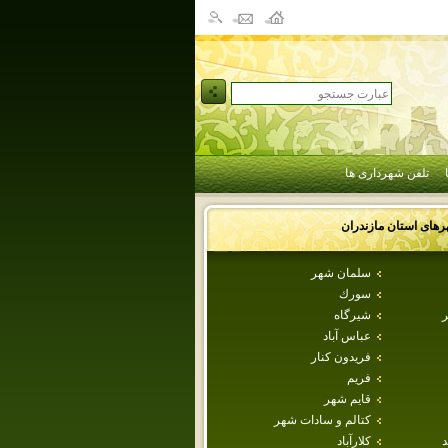
تلفن شهرداری ها
رهای استان
مازندران
سلمان شهر
سورك
ر
شيرگاه
عباس آباد
فريدون كنار
فريم
قايم شهر
كتالم و سادات شهر
د
كلارآباد