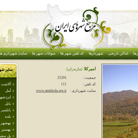
ها
اماکن تاریخی
شهردارها
کد تلفن شهر ها
سوغات شهر ها
سایت شهرداری ها
اميركلا
(مازندران)
سایر شه
جمعیت :
25291
آلاشت
کد تلفن :
111
آمل
سایت شهرداری :
www.amirkola.org.ir
ايزدشه
بابل
بابلسر
بلده
بهشهر
بهمنير
پل سفي