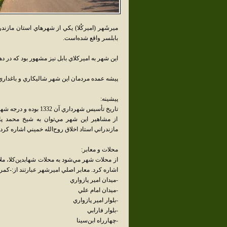
ميرشَهر (اميرکُلا) يکي از شهرهاي استان مازن
بابلسر واقع شده‌است.
اين شهر به اميرکلاي بابل نيز مشهور بود که در دهه 1380 نام آن به اميرشهر تغيير ک
پيشه عمده مردمان اين شهر شاليکاري و باغدار
پيشينه:
تاريخ تأسيس شهرداري آن 1332 بوده و درجه شهرداري در زمان تصدي شهردار رنجبر به درجه هفت ارتقاء يافت.
از مشاهير اين شهر مي‌توان به شيخ محمد پاز
مازندراني استاد اخلاق روح‌الله خميني اشاره کرد.
محلات و معابر:
از محلات شهر مي‌شود به محلات شهابدين‌کلا، مل
اشاره کرد. معابر اصلي اميرشهر عبارتند از:-کمربن
-ميدان امير پازواري
-ميدان امام علي
-بلوار امير پازواري
-بلوار فارابي
-چهارراه ابن‌سينا