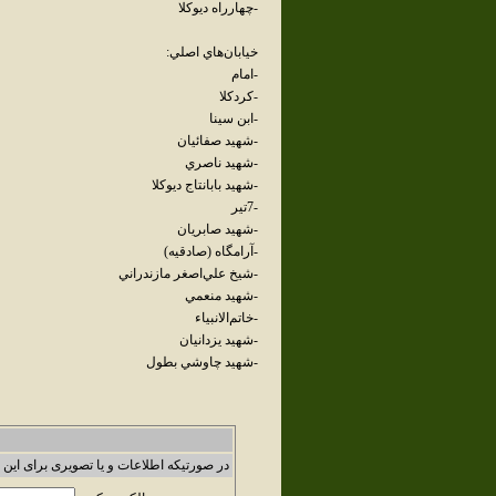
-چهارراه ديوکلا
خيابان‌هاي اصلي:
-امام
-کردکلا
-ابن سينا
-شهيد صفائيان
-شهيد ناصري
-شهيد بابا‌نتاج ديوکلا
-7تير
-شهيد صابريان
-آرامگاه (صادقيه)
-شيخ علي‌اصغر مازندراني
-شهيد منعمي
-خاتم‌الانبياء
-شهيد يزدانيان
-شهيد چاوشي بطول
در صورتیکه اطلاعات و یا تصویری برای این 