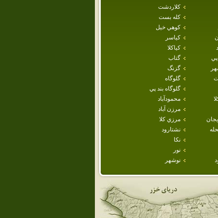
كلاردشت
كله بست
كوهي خيل
ن
كياسر
كياكلا
پي
گتاب
هر
گزنگ
ت
گلوگاه
گلوگاه بند پي
ا
محمودآباد
مرزن آباد
يجان
مرزي كلا
حله
نشتارود
نكا
نور
د
نوشهر