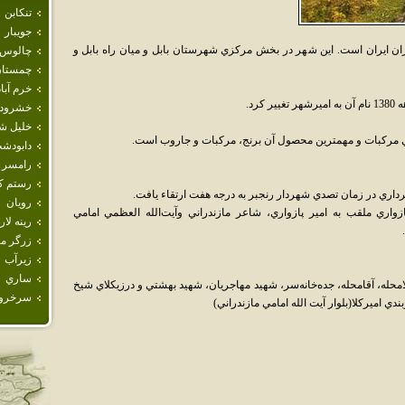
تنكابن
جويبار
دران ايران است. اين شهر در بخش مرکزي شهرستان بابل و ميان راه بابل و
چالوس
چمستا
خرم آباد
رد.
خشرود
خليل ش
ي مرکبات و مهمترين محصول آن برنج، مرکبات و جاروب است.
دابودش
رامسر
رستم كل
رويان
واري ملقب به امير پازواري، شاعر مازندراني وآيت‌الله العظمي امامي
رينه لار
زرگر م
زيرآب
ساري
امحله، آقامحله، جده‌خانه‌سر، شهيد مهاجريان، شهيد بهشتي و درزيکلاي شيخ
سرخرو
دي اميرکلا(بلوار آيت الله امامي مازندراني)