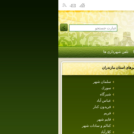
تلفن شهرداری ها
رهای استان
مازندران
سلمان شهر
سورك
شيرگاه
عباس آباد
فريدون كنار
فريم
قايم شهر
كتالم و سادات شهر
د
كلارآباد