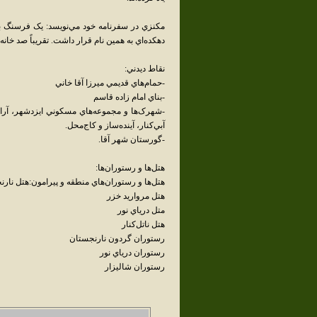
مکنزي در سفرنامه خود مي‌نويسد: يک فرسنگ بعد
دهکده‌اي به همين نام قرار داشت. تقريباً صد خانه در قس
نقاط ديدني:
-حمام‌هاي قديمي ميرزا آقا خاني
-بناي امام زاده قاسم
-شهرک‌ها و مجموعه‌هاي مسکوني ايزدشهر، آرام‌ش
آبي‌کنار، آينده‌ساز و کاج‌محل.
-گورستان شهر آقا.
هتل‌ها و رستوران‌ها:
هتل‌ها و رستوران‌هاي منطقه و پيرامون:هتل نار
هتل مرواريد خزر
متل درياي نور
هتل ناتل‌کنار
رستوران گردون نارنجستان
رستوران درياي نور
رستوران شاليزار