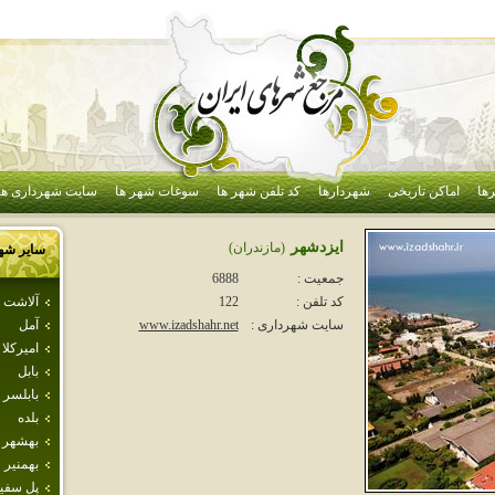
ها
اماکن تاریخی
شهردارها
کد تلفن شهر ها
سوغات شهر ها
سایت شهرداری ها
ايزدشهر
(مازندران)
سایر شه
جمعیت :
6888
آلاشت
کد تلفن :
122
آمل
سایت شهرداری :
www.izadshahr.net
اميركلا
بابل
بابلسر
بلده
بهشهر
بهمنير
پل سفي