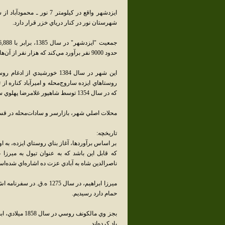
ايزدشهر واقع در کيلومتر
شهرستان نور در کنار درياي خزر قرار دارد.
حدود 9000 نفر برآورد مي‌کند که هزار نفر از آن‌ها را افراد غير بومي تشکيل مي‌دهند.
اين شهر در سال 1384 خورشيد
روستاهاي ايزده ساروج‌محله و اميرآباد کناره ا
که در سال 1354 توسط شاهپور غلامرضا پهلوي ساخته بود گرفت. شهرداري آن نيز در تاريخ 12 بهن 1384 تأسيس شد..
محلات اصلي شهر، بازارسر و سادات‌محله در 
تاريخچه:
بر اساس برآوردها، آغاز بناي روستاي ايزده، به 
که قابل اين باشد که به عنوان تيول به ميرزا ع
ناصرالدين شاه به آبادي عزت ده اشاره‌اي شده‌ا
ميرزا ابراهيم، در سال 275
حمام دارد رسيديم.
ياد کرده‌اند.