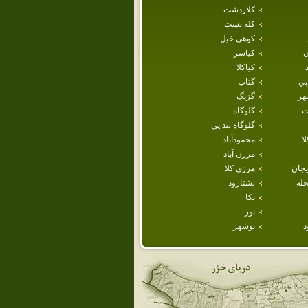
كلاردشت
كله بست
كوهي خيل
ن
كياسر
كياكلا
پي
گتاب
هر
گزنگ
ت
گلوگاه
گلوگاه بند پي
ا
محمودآباد
مرزن آباد
يجان
مرزي كلا
حله
نشتارود
نكا
نور
د
نوشهر