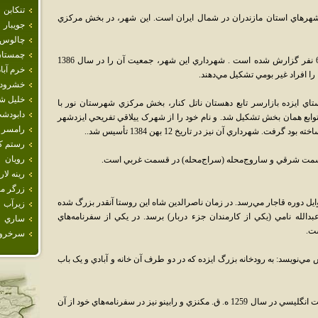
تنكابن
 7 نور ـ محمودآباد از شهرهاي استان مازندران در شمال ايران است. اين شهر، در بخش مرکزي
جويبار
چالوس
چمستا
جمعيت "ايزدشهر" در سال 1385، برابر با 6,888 نفر گزارش شده است . شهرداري اين شهر، جمعيت آن را در سال 1386
خرم آباد
خشرود
خليل ش
ي از ادغام روستاي ايزده بازارسر تابع دهستان ناتل کنار، بخش مرکزي شهرستان نور با
دابودش
ز توابع همان بخش تشکيل شد. و نام خود را از شهرک ييلاقي تفريحي ايزدشهر
رامسر
رستم كل
رويان
قسمت شرقي و ساروج‌محله (سراج‌محله) در قسمت غربي است.
رينه لار
زرگر م
اوايل دوره قاجار مي‌رسد. در زمان ناصرالدين شاه اين روستا آنقدر بزرگ شده
زيرآب
بدالله نامي (يکي از کارمندان جزء دربار) برسد. در يکي از سفرنامه‌هاي
ساري
ست.
سرخرو
1 ه.ق. در سفرنامه اش مي‌نويسد: به رودخانه بزرگ ايزده که در دو طرف آن خانه و آبادي و يک باب
بجز وي مالکونف روسي در سال 1858 ميلادي، ابت انگليسي در سال 1259 ه. ق. مکنزي و رابينو نيز در سفرنامه‌هاي خود از آن