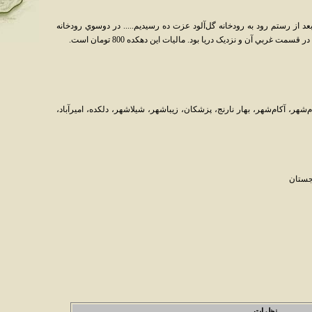
 از رستم رود به رودخانه گل‌آلود عزت ده رسيديم..... در دوسوي رودخانه
مت غربي آن و نزديک دريا بود. ماليات اين دهکده 800 تومان است.
هر، آکام‌شهر، بهار نارنج، پزشکان، زيباشهر، شيلاشهر، دلکده، اميرآباد،
نجستان
نظرات