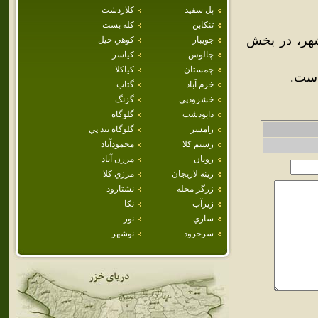
پل سفيد
كلاردشت
تنكابن
كله بست
شهر، در بخش
جويبار
كوهي خيل
چالوس
كياسر
چمستان
كياكلا
خرم آباد
گتاب
خشرودپي
گزنگ
دابودشت
گلوگاه
رامسر
گلوگاه بند پي
رستم كلا
محمودآباد
رويان
مرزن آباد
رينه لاريجان
مرزي كلا
زرگر محله
نشتارود
زيرآب
نكا
ساري
نور
سرخرود
نوشهر