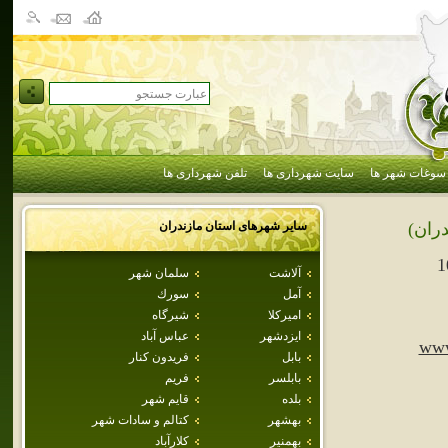
سوغات شهر ها
سایت شهرداری ها
تلفن شهرداری ها
سایر شهرهای استان
مازندران
دران)
1
آلاشت
سلمان شهر
آمل
سورك
اميركلا
شيرگاه
ايزدشهر
عباس آباد
www
بابل
فريدون كنار
بابلسر
فريم
بلده
قايم شهر
بهشهر
كتالم و سادات شهر
بهمنير
كلارآباد