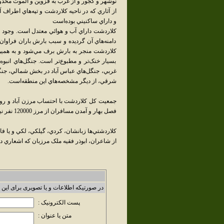
نوشهر و کجور و از غرب به قزوين و الموت محد
از آثاري که در ناحيه کلاردشت و تپه‌هاي اطراف
و داراي ساکنيني بوده‌است
کلاردشت داراي آب و هوائي معتدل است. وجود ر
دامنه‌هاي آن گرديده و سبب بارش باران فراوان 
کلاردشت منجر به بارش برف مي‌شود و به همين
بسيار خنک‌تر و مطبوع‌تر است. جنگل‌هاي انبو
غربي، جنگل‌هاي عباس آباد در بخش شمالي، جنگل
شرقي، از ديگر مشخصه‌هاي اين منطقه‌است.
فصل بهار و آمدن مسافران از مرز 120000 نفر نيز ميگذرد.
کلاردشتي‌ها زبانشان، کردي، گيلکي، لکي و يا 
از شاعران، ابوذر فقيه ملک مرزبان که اشعاري 
در صورتیکه اطلاعات و یا تصویری برای این 
پست الکترونیک :
متن یا عنوان :