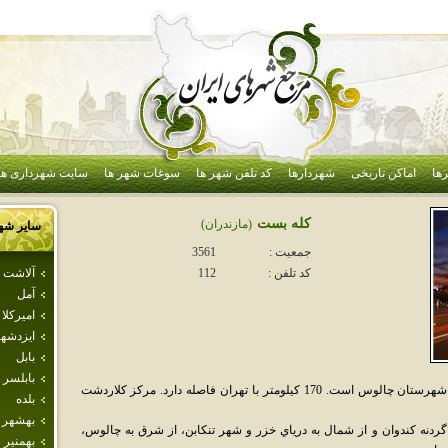
ها
اماکن تاریخی
شهردارها
کد تلفن شهر ها
سوغات شهر ها
سایت شهرداری ها
كله بست
(مازندران)
سایر شه
جمعیت :
3561
آلاشت
کد تلفن :
112
آمل
اميركلا
ايزدشه
بابل
بابلسر
کِلاردَشت ناحيه‌اي در استان مازندران و از توابع شهرستان چالوس است. 170 کيلومتر با تهران فاصله دارد. مرکز کلاردشت
بلده
بهشهر
 گردنه کندوان و از شمال به درياي خزر و شهر تنکابن، از شرق به چالوس،
بهمنير