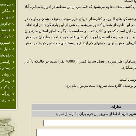
ود است.
پل سفي
 آن کشف شده معلوم مي‌شود که قسمتي از اين منطقه در ادوار باستاني، آباد
تنكابن
جويبار
شته کوه‌هاي البرز در کناره‌هاي درياي خزر موجب متوقف شدن رطوبت در
چالوس
در اين ناحيه از شمال کشور مي‌شود. بخشي از اين بارندگي‌ها در ارتفاعات
چمستا
 دليل است که هواي کلاردشت در مقايسه با ديگر مناطق استان مازندران
خرم آباد
ه و سرسبز، رودخانه سردآبرود، کوه‌هاي علم کوه و تخت سليمان در بخش
خشرود
‌هاي بخش جنوبي، کوههاي کم ارتفاع و روستاهاي دامنه اين کوه‌ها در بخش
خليل ش
دابودش
جمعيت کل کلاردشت با احتساب مرزن آباد و روستاهاي اطرافش در فصل سرما کمتر از 40000 نفر است، در حاليکه با آغاز
رامسر
رستم كل
رويان
فارسي است.
رينه لار
در توصيف کلاردشت سروده‌است مي‌توان نام برد.
زرگر م
زيرآب
ساري
نظرات
شهر دارید لطفا از طریق این فرم برای ما ارسال نمایید.