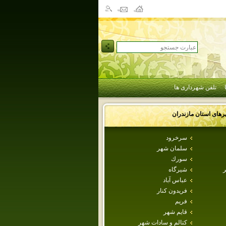
تلفن شهرداری ها
رهای استان
مازندران
سرخرود
سلمان شهر
سورك
ر
شيرگاه
عباس آباد
فريدون كنار
فريم
قايم شهر
كتالم و سادات شهر