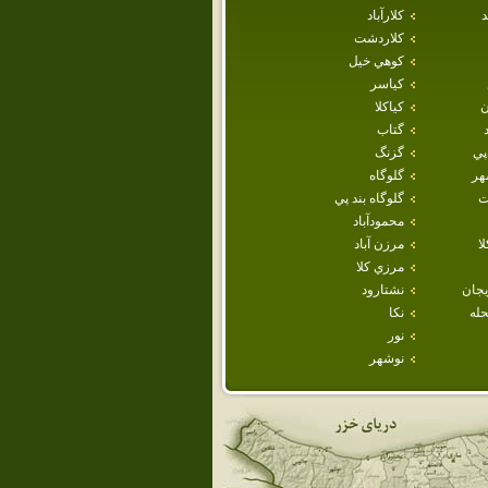
د
كلارآباد
كلاردشت
كوهي خيل
كياسر
ن
كياكلا
گتاب
پي
گزنگ
هر
گلوگاه
ت
گلوگاه بند پي
محمودآباد
ا
مرزن آباد
مرزي كلا
يجان
نشتارود
حله
نكا
نور
نوشهر