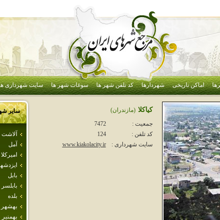
ها
اماکن تاریخی
شهردارها
کد تلفن شهر ها
سوغات شهر ها
سایت شهرداری ها
كياكلا
(مازندران)
سایر شه
جمعیت :
7472
آلاشت
کد تلفن :
124
آمل
سایت شهرداری :
www.kiakolacity.ir
اميركلا
ايزدشه
بابل
بابلسر
بلده
بهشهر
بهمنير