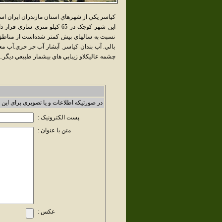
کياسر يکي از شهرهاي استان مازندران ايران 
نسبت به سالهاي پيش کمتر شده‌است از مناطق دي
بالي. آب بندان کياسر. آبشار آب جر جري.آب مع
چشمه عاليکلاو زيبايي هاي بيشمار طبيعي ديگر..
در صورتیکه اطلاعات و یا تصویری برای این 
پست الکترونیک :
متن یا عنوان :
عکس :