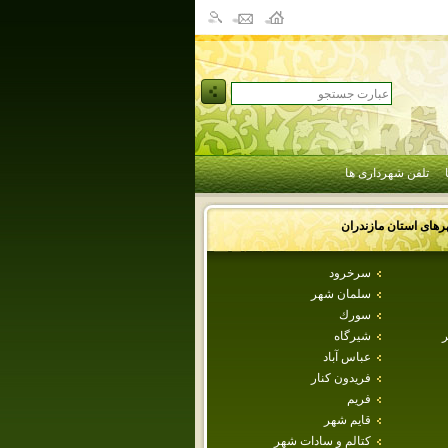
تلفن شهرداری ها
رهای استان
مازندران
سرخرود
سلمان شهر
سورك
ر
شيرگاه
عباس آباد
فريدون كنار
فريم
قايم شهر
كتالم و سادات شهر