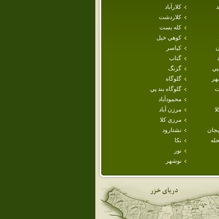
د
كلارآباد
كلاردشت
كله بست
كوهي خيل
ن
كياسر
گتاب
پي
گزنگ
هر
گلوگاه
ت
گلوگاه بند پي
محمودآباد
ا
مرزن آباد
مرزي كلا
يجان
نشتارود
حله
نكا
نور
نوشهر