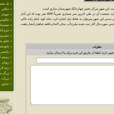
پل سفي
است. اين شهر مرکز بخش چهاردانگه شهرستان ساري است.
تنكابن
اين شهر کوچک در 65 کيلو متري ساري قرار دارد جمعيت آن در طي اخرين سر شماري تقريباُ 4600 نفر بوده که اين آمار
جويبار
دني اين شهر مي‌توان به نقاط ذيل اشاره کرد: شاه کوه. امام زاده عالي
چالوس
دني سورت(از آثار ثبت شده ملي)،آب بندان الندان،قلعه شاهدژ،آبشار هفت
چمستا
خرم آباد
خشرود
خليل ش
دابودش
نظرات
رامسر
شهر دارید لطفا از طریق این فرم برای ما ارسال نمایید.
رستم كل
رويان
رينه لار
زرگر م
زيرآب
ساري