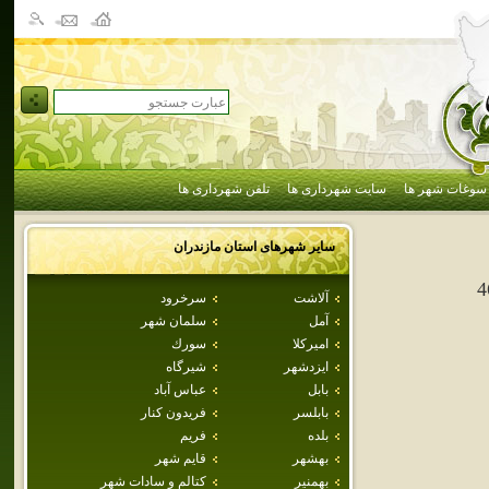
سوغات شهر ها
سایت شهرداری ها
تلفن شهرداری ها
سایر شهرهای استان
مازندران
4
آلاشت
سرخرود
آمل
سلمان شهر
اميركلا
سورك
ايزدشهر
شيرگاه
بابل
عباس آباد
بابلسر
فريدون كنار
بلده
فريم
بهشهر
قايم شهر
بهمنير
كتالم و سادات شهر