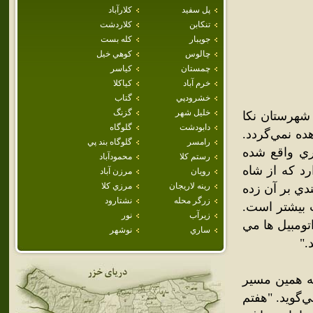
پل سفيد
كلارآباد
تنكابن
كلاردشت
جويبار
كله بست
چالوس
كوهي خيل
چمستان
كياسر
خرم آباد
كياكلا
خشرودپي
گتاب
خليل شهر
گزنگ
شهرستان نکا
دابودشت
گلوگاه
ده نمي‌گردد.
رامسر
گلوگاه بند پي
ري واقع شده
رستم كلا
محمودآباد
رد که از شاه
رويان
مرزن آباد
رينه لاريجان
مرزي كلا
دي بر آن زده
زرگر محله
نشتارود
 بيشتر است.
زيرآب
نور
اتومبيل ها مي
ساري
نوشهر
."
که همين مسير
 چنين مي‌گويد. "هفتم