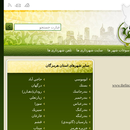
سوغات شهر ها
سایت شهرداری ها
تلفن شهرداری ها
سایر شهرهای استان
هرمزگان
ابوموسي
حاجي آباد
بستك
درگهان
www.thefinc
بندرجاسك
رودان(دهبارز)
بندرخمير
زيارتعلي
بندرعباس
سوزا
بندركنگ
سيريك
بندرلنگه
فارغان
پارسيان (گاوبندي)
قشم
جزيره هرمز
ميناب