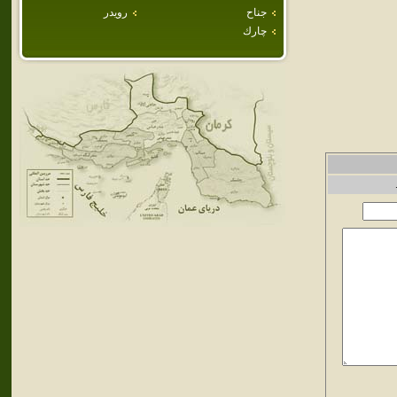
جناح
رويدر
چارك