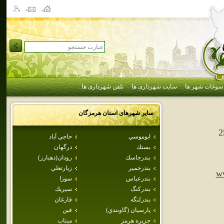
سوغات شهر ها
سایت شهرداری ها
تلفن شهرداری ها
سایر شهرهای استان
هرمزگان
2
ابوموسي
حاجي آباد
بستك
درگهان
بندرجاسك
رودان(دهبارز)
بندرخمير
زيارتعلي
w
بندرعباس
سوزا
بندركنگ
سيريك
بندرلنگه
فارغان
پارسيان (گاوبندي)
فين
جزيره هرمز
ميناب