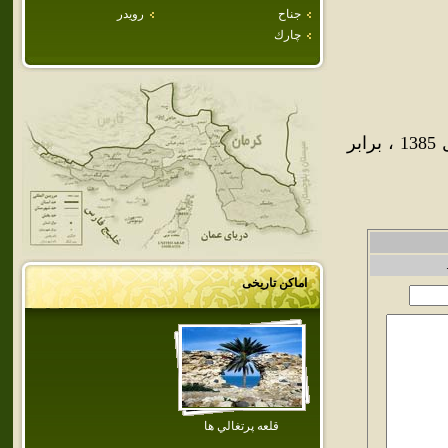
جناح
رويدر
چارك
جمعيت شهر قشم طبق سرشماري عمومي نفوس و مسكن در سال 1385 ، برابر
اماکن تاریخی
قلعه پرتغالي ها