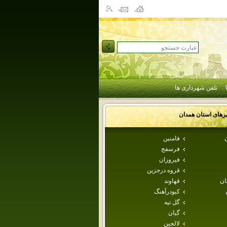
تلفن شهرداری ها
رهای استان
همدان
ن
فامنين
فرسفج
فيروزان
قروه درجزين
ان
قهاوند
كبودرآهنگ
گل تپه
گيان
لالجين