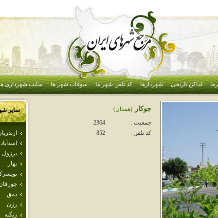
ها
اماکن تاریخی
شهردارها
کد تلفن شهر ها
سوغات شهر ها
سایت شهرداری ها
جوكار
(همدان)
سایر شه
جمعیت :
2364
ازندريا
کد تلفن :
852
اسدآباد
برزول
بهار
تويسرك
جورقان
دمق
رزن
زنگنه