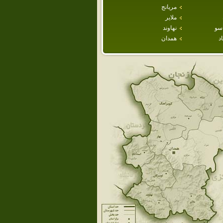
مريانج
ملاير
سو
نهاوند
د
همدان