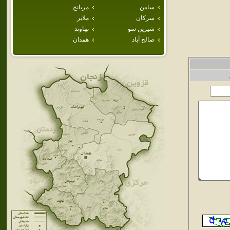
سامن
مريانج
سركان
ملاير
شيرين سو
نهاوند
صالح آباد
همدان