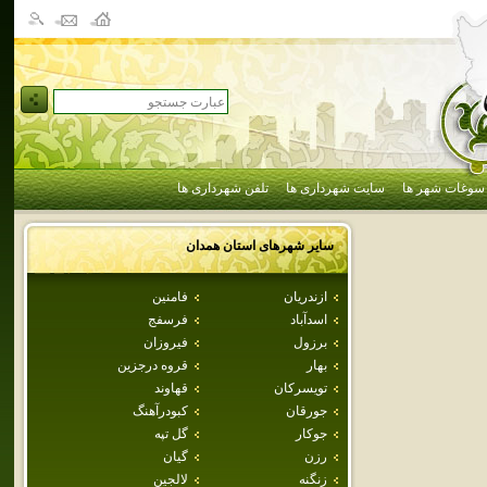
سوغات شهر ها
سایت شهرداری ها
تلفن شهرداری ها
سایر شهرهای استان
همدان
ازندريان
فامنين
اسدآباد
فرسفج
برزول
فيروزان
بهار
قروه درجزين
تويسركان
قهاوند
جورقان
كبودرآهنگ
جوكار
گل تپه
رزن
گيان
زنگنه
لالجين