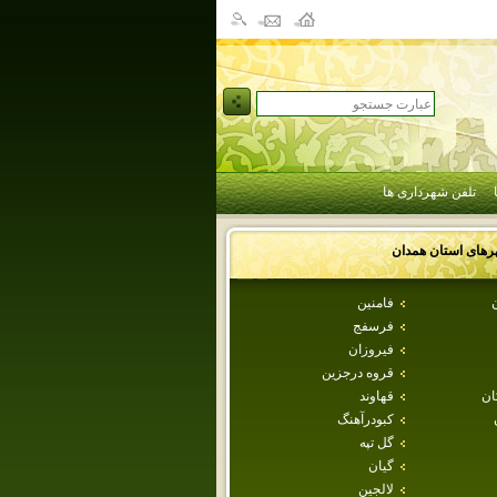
تلفن شهرداری ها
رهای استان
همدان
ن
فامنين
فرسفج
فيروزان
قروه درجزين
ان
قهاوند
كبودرآهنگ
گل تپه
گيان
لالجين