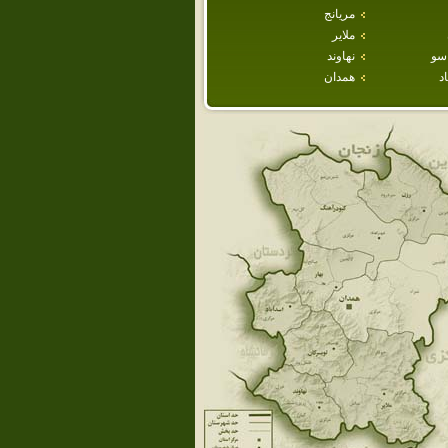
مريانج
ملاير
سو
نهاوند
د
همدان