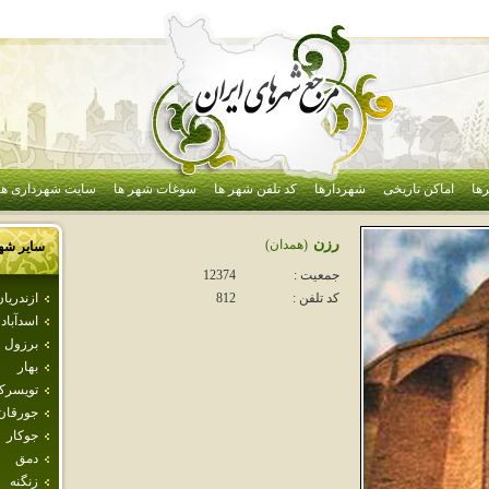
ها
اماکن تاریخی
شهردارها
کد تلفن شهر ها
سوغات شهر ها
سایت شهرداری ها
رزن
(همدان)
سایر شه
جمعیت :
12374
ازندريا
کد تلفن :
812
اسدآباد
برزول
بهار
تويسرك
جورقان
جوكار
دمق
زنگنه