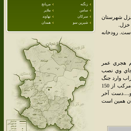
زنگنه
مريانج
سامن
ملاير
خزل شهرستان
سركان
نهاوند
شيرين سو
همدان
است. رودخانه
م هجري عمر
جاي وي نصب
راب وارد جنگ
شود از اين رو از همه جاهاي كشور كمك خواست و لشگري انبوه مركب از 150
....دست آخر
زان همين است