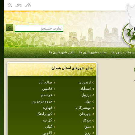
سوغات شهر ها
سایت شهرداری ها
تلفن شهرداری ها
سایر شهرهای استان
همدان
ازندريان
صالح آباد
اسدآباد
فامنين
برزول
فرسفج
بهار
قروه درجزين
تويسركان
قهاوند
جورقان
كبودرآهنگ
جوكار
گل تپه
دمق
گيان
رزن
لالجين