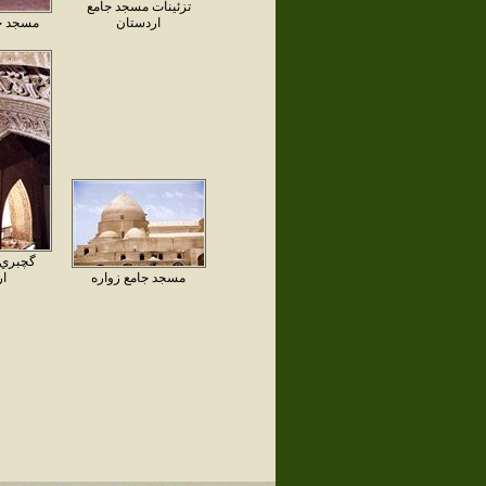
تزئينات مسجد جامع
اردستان
مسجد جا
گچبري 
مسجد جامع زواره
ار