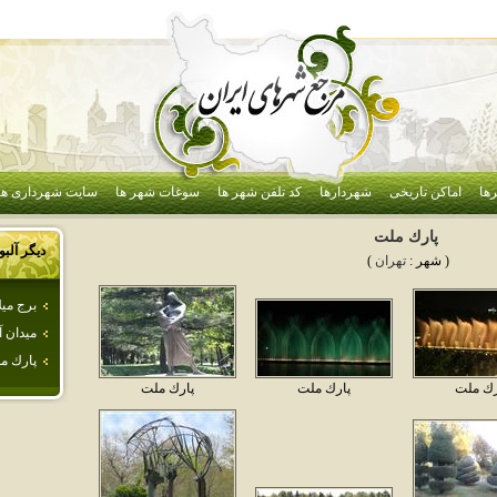
ها
اماکن تاریخی
شهردارها
کد تلفن شهر ها
سوغات شهر ها
سایت شهرداری ها
پارك ملت
دیگر آلب
( شهر :
تهران
)
برج ميل
ميدان آ
پارك م
رك ملت
پارك ملت
پارك ملت