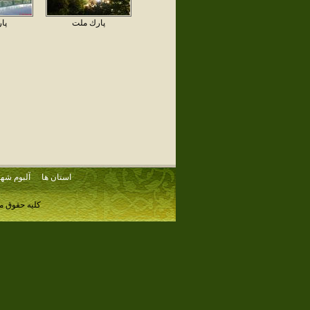
پارك ملت
پا
استان ها
آلبوم شهر
کلیه حقوق م