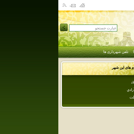
تلفن شهرداری ها
وم های این شهر
اد
زادي
لت