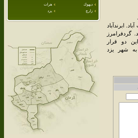
ديهوك
هرات
زارچ
يزد
د. ابرندآباد
 گردفرامرز
این دو قرار
و تقریبا به شهر یزد