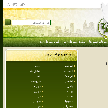
سوغات شهر ها
سایت شهرداری ها
تلفن شهرداری ها
سایر شهرهای استان
يزد
1
ابركوه
طبس
احمدآباد
عشق آباد
اردكان
عقدا
اشكذر
مروست
بافق
مهردشت
بهاباد
مهريز
تفت
ميبد
حميديا
ندوشن
خضرآباد
نير