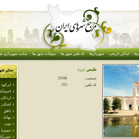
ها
اماکن تاریخی
شهردارها
کد تلفن شهر ها
سوغات شهر ها
سایت شهرداری ها
طبس
(يزد)
سایر شه
جمعیت :
31948
ابركوه
کد تلفن :
353
احمدآباد
اردكان
اشكذر
بافق
بهاباد
تفت
حميديا
خضرآباد