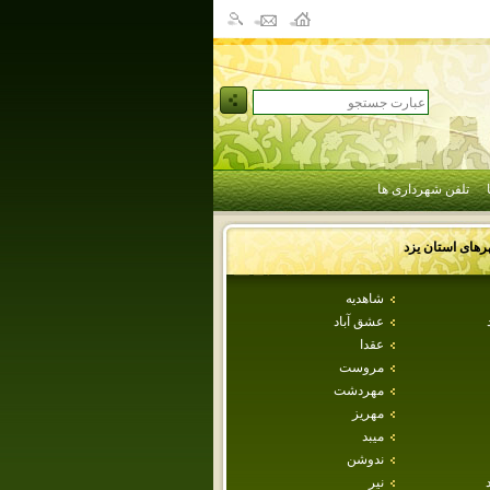
تلفن شهرداری ها
رهای استان
يزد
شاهديه
عشق آباد
عقدا
مروست
مهردشت
مهريز
ميبد
ندوشن
نير