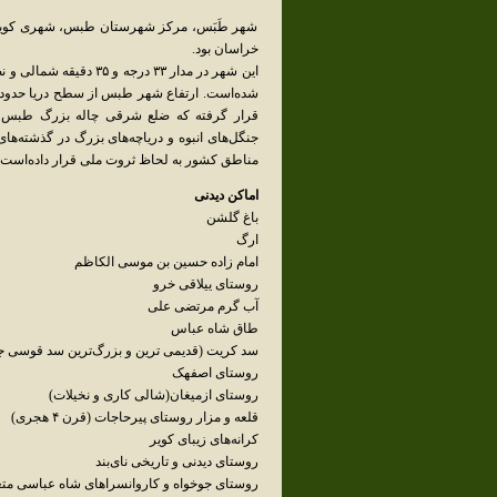
شهر طَبَس، مرکز شهرستان طبس، شهری کویری 
خراسان بود.
قرار گرفته که ضلع شرقی چاله بزرگ طبس ر
جنگل‌های انبوه و دریاچه‌های بزرگ در گذشته‌ها
مناطق کشور به لحاظ ثروت ملی قرار داده‌است.
اماکن دیدنی
باغ گلشن
ارگ
امام زاده حسین بن موسی الکاظم
روستای ییلاقی خرو
آب گرم مرتضی علی
طاق شاه عباس
سد کریت (قدیمی ترین و بزرگ‌ترین سد قوسی ج
روستای اصفهک
روستای ازمیغان(شالی کاری و نخیلات)
قلعه و مزار روستای پیرحاجات (قرن ۴ هجری)
کرانه‌های زیبای کویر
روستای دیدنی و تاریخی نای‌بند
روستای جوخواه و کاروانسراهای شاه عباسی متعلق به دوره 