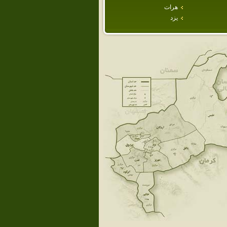
هرات
يزد