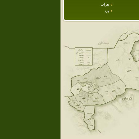
هرات
يزد