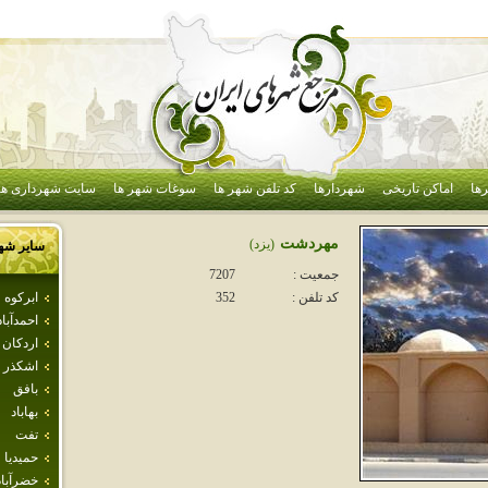
ها
اماکن تاریخی
شهردارها
کد تلفن شهر ها
سوغات شهر ها
سایت شهرداری ها
مهردشت
(يزد)
سایر شه
جمعیت :
7207
ابركوه
کد تلفن :
352
احمدآباد
اردكان
اشكذر
بافق
بهاباد
تفت
حميديا
خضرآباد