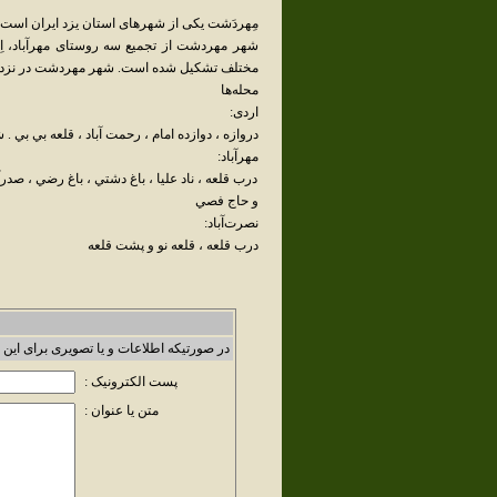
مِهردَشت یکی از شهرهای استان یزد ایران است
شهر مهردشت از تجميع سه روستای مهرآباد، اِر
مختلف تشكيل شده است. شهر مهردشت در نزدیکی
محله‌ها
اردی:
دروازه ، دوازده امام ، رحمت آباد ، قلعه بي بي .
مهرآباد:
درب قلعه ، ناد عليا ، باغ دشتي ، باغ رضي ، صدرآبا
و حاج فصي
نصرت‌آباد:
درب قلعه ، قلعه نو و پشت قلعه
در صورتیکه اطلاعات و یا تصویری برای این 
پست الکترونیک :
متن یا عنوان :