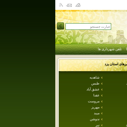
تلفن شهرداری ها
رهای استان
يزد
شاهديه
طبس
عشق آباد
عقدا
مروست
مهريز
ميبد
ندوشن
نير