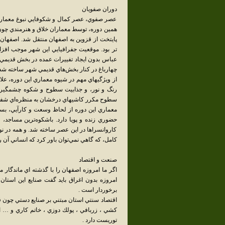
دوران صفويان
عصر صفوي، عصر کمال و شکوفايي نبوغ معماري و 
همين دوره، توسط معماران خلاق و هنرمندي چون
پايتخت از قزوين به اصفهان منتقل شد. اصفهان
تر بود. موقعيت جفرافيايي اين شهر موجب افزا
عباس بدون ايجاد تفييرات عمده در بخش قديمي ش
چهارباغ در کنار بخش‌هاي قديمي شهر ساخته شدن
از ويژگيهاي مهم در شيوه معماري اين دوره، علا
رنگ و نور، و جذابيت سطوح و شکوه چشمگير آنها
سطوح مکرر کاشيهاي درخشان به منظره‌اي شفاف
معماري اين دوره از لحاظ وسعت و کارآيي، بسي
حضوري زنده و پويا دارد. باشکوه‌ترين مساجد، عظي
کاروانسراها در اين عصر ساخته شد. و همه در نو
کامل، که گاهي نمي‌توان باور کرد که انساني آن را
صنعت و اقتصاد
اگر ما امروزه اصفهان را با گذشته اي ماندگار م
امروزه بدون اغراق بايد گفت صنايع اين استان د
برخوردار است .
اقتصاد سنتي استان مبتني بر صنايع دستي چون قا
كشي ، زربافي ، پولك دوزي ، خاتم كاري و … ا
توريست دارد .