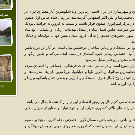
شهرسازي در ايران است. زيباترين و با شکوه‌ترين آثار معماري ايران در
مدرسه
 محمدرضا و علي اکبر اصفهاني آفريده شد. در زمان شاه عباس اول صفوي
 در مرکز امپراتوري صفوي قرار داشت و نسبت به قزوين به خراسان نزديک
يش سرعت عکس‌العمل شاه در مقابل تهديدات ازبکان و عثمانيان بود.شاه
هر، بخش‌هاي جديدي را به آن افزود. ميدان نقش جهان، دولتخانه و خيابان
د.
وه بر استحکام و زيبايي ساختار، درخشش بيان است. در آثار اين دوره تابش
، احساس زيبائي خيره کننده‌اي در بيننده ايجاد مي‌کند و طنين رنگها و
، مجرد و روحاني تبديل مي‌شود.
ار متنوع است و در تمامي ابعاد حيات فرهنگي، اجتماعي و اقتصادي مردم
مترين ميدانها، زيباترين پلها و خيابانها، بزرگ‌ترين بازارها، مدرسه‌ها، و
ع خود در اوج کمال هنري، استحکام و کارآيي و بعضي چنان باشکوه و زيبا و
 پديد آورده باشد.
خا
شاهده مي كنيم دال بر رونق اقتصادي اين ديار از گذشته تا بحال مي باشد .
ر رتبه هاي بالاي كشوري قرار دارد و تنوع توليد و صنايع از ميزان بالايي
لي بافي ، ابريشم بافي ، سفال گري ، قلمزني ، قلم كاري ، مينياتور ، سيم
ز صنايع زيباي اصفهان است كه امروزه هم رونق خوبي در بخش جهانگرد و