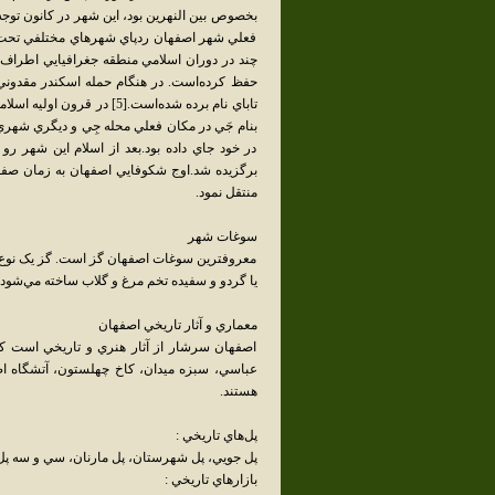
بخصوص بين النهرين بود، اين شهر در کانون توجه
فعلي شهر اصفهان ردپاي شهرهاي مختلفي تحت ن
چند در دوران اسلامي منطقه جغرافيايي اطراف ش
حفظ کرده‌است. در هنگام حمله اسکندر مقدوني به
تاباي نام برده شده‌است.[5]
بنام جَي در مکان فعلي محله جِي و ديگري شهري د
در خود جاي داده بود.بعد از اسلام اين شهر ر
برگزيده شد.اوج شکوفايي اصفهان به زمان صفوي
منتقل نمود.
سوغات شهر
معروفترين سوغات اصفهان گز است. گز يک نوع شير
يا گردو و سفيده تخم مرغ و گلاب ساخته مي‌شود. 
معماري و آثار تاريخي اصفهان
اصفهان سرشار از آثار هنري و تاريخي است که م
عباسي، سبزه ميدان، کاخ چهلستون، آتشگاه اصف
هستند.
پل‌هاي تاريخي :
پل جويي، پل شهرستان، پل مارنان، سي و سه پل ي
بازارهاي تاريخي :