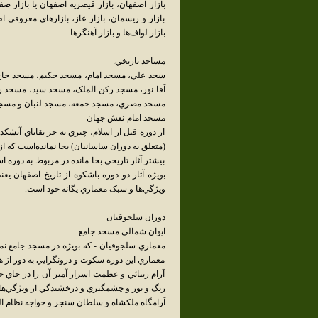
بازار اصفهان، بازار قيصريه اصفهان يا بازار صفوي
بازار و ريسمان، بازار غاز، بازارهاي معروفي ا
بازار لواف‌ها و بازار آهنگرها
مساجد تاريخي:
سجد علي، مسجد امام، مسجد حکيم، مسجد حاج‌ 
آقا نور، مسجد رکن الملک، مسجد سيد، مسجد 
مسجد مصري، مسجد جمعه، مسجد لنبان و مسج
مسجد امام-نقش جهان
از دوره قبل از اسلام، چيزي به جز بقاياي آتشک
(متعلق به دوران ساسانيان) بجا نمانده‌است که ا
بيشتر آثار تاريخي بجا مانده در مربوط به دوره ا
بويژه آثار دو دوره باشکوه از تاريخ اصفهان ي
ويژگي‌ها و سبک معماري يگانه خود است.
دوران سلجوقيان
ايوان شمالي مسجد جامع
معماري سلجوقيان - که بويژه در مسجد جامع نمود 
معماري اين دوره سکوت و درونگرايي به دور از هر 
آرام زيبائي و عظمت اسرار آميز آن را در جاي 
رنگ و نور و چشمگيري و درخشندگي از ويژگي‌ه
آرامگاه ملکشاه و سلطان سنجر و خواجه نظام الم