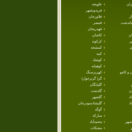
ران
علويجه
فريدونشهر
ار
فلاورجان
ياندشت
قمصر
قهدريجان
ان
كاشان
ر
كركوند
ن
كمشجه
كمه
كوشك
كوهپايه
 و كامو
كهريزسنگ
گز( گزبرخوار)
گلپايگان
ن
گلدشت
اد
گلشهر
د
گليشادسودرجان
گوگد
مباركه
شهر
محمدآباد
مشكات