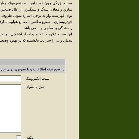
صنايع بزرگي چون ذوب آهن ، مجتمع فولاد مبارك
سازي و معادن سنگ و سنگبري از علل صنعتي ش
توان فهرست وار به برخي اشاره نمود : ظروف چيني
خودروسازي ، صنايع نظامي ، صنايع هواپيماسازي 
ريسندگي و نساجي و …مي باشند .
اين صنايع علاوه بر توليد و ايجاد اشتغال ، چر
تبديلي و … را سرعت بخشيده كه در بهبود وضعي
در صورتیکه اطلاعات و یا تصویری برای این 
پست الکترونیک :
متن یا عنوان :
عکس :