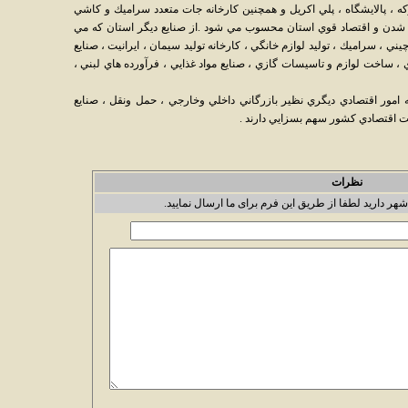
ه ، پالايشگاه ، پلي اكريل و همچنين كارخانه جات متعدد سراميك و كاشي
دن و اقتصاد قوي استان محسوب مي شود .از صنايع ديگر استان كه مي
 ، سراميك ، توليد لوازم خانگي ، كارخانه توليد سيمان ، ايرانيت ، صنايع
، ساخت لوازم و تاسيسات گازي ، صنايع مواد غذايي ، فرآورده هاي لبني ،
خه امور اقتصادي ديگري نظير بازرگاني داخلي وخارجي ، حمل ونقل ، صنايع
ت اقتصادي كشور سهم بسزايي دارند .
نظرات
شهر دارید لطفا از طریق این فرم برای ما ارسال نمایید.