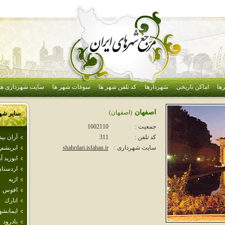
ها
اماکن تاریخی
شهردارها
کد تلفن شهر ها
سوغات شهر ها
سایت شهرداری ها
اصفهان
(اصفهان)
سایر شه
جمعیت :
1602110
آران بي
کد تلفن :
311
ابريشم
سایت شهرداری :
shahrdari.isfahan.ir
ابوزيد آب
اردستا
اژيه
افوس
انارك
ايمانشه
بادرود