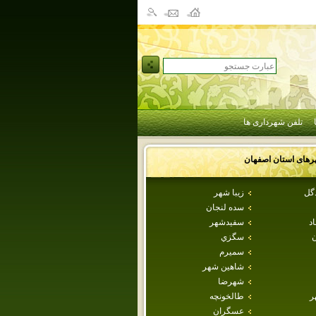
تلفن شهرداری ها
رهای استان
اصفهان
دگل
زيبا شهر
سده لنجان
اد
سفيدشهر
ن
سگزي
سميرم
شاهين شهر
شهرضا
ر
طالخونچه
عسگران