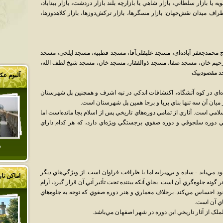
ه يا بازار سلطاني، بازار شاهي يا بازارچه بلند بازار دردشت، بازار بيدآباد،
طراف ميدان نقش‌جهان: بازار مسگرها، بازار ترکش‌دوزها، بازار کلاهدوزها،
محمدجعفر آباده‌اي، مسجد عليقلي‌آقا، مسجد قطبيه، مسجد ايلچي، مسجد
رحيم خان، مسجد صفا، مسجد ذوالفقار، مسجد خان، مسجد شيخ لطف الله،
د مقصودبيک
آلبوم ع
ده‌اي در کوه آتشگاه، اکتشافات اندکي در تپه اشرف و همچنين پل شهرستان
ز ميان آن سه تنها بناي برپا و برجا همين پل شهرستان است.
سلامي است. آثاري از تمامي دوره‌هاي تاريخي پس از اسلام بجا مانده‌است اما
عني دوره سلجوقي و دوره صفوي برجستگي ويژه‌اي دارد، که هر کدام داراي
ن
مي‌يابد - ساده و بي‌پيرايه اما با ظرافت فراوان است. از ويژگي‌هاي ديگر
اماکن تا
گونه جلوه‌گري آن است. بجاي آنکه بيننده تحت تأثير آني آن قرار گيرد، آرام
خود احساس مي‌کند. برخلاف معماري و هنر دوره صفوي که توجه به جلوه‌هاي
اي آن است.
لک از آثار تاريخي اين دوره در شهر اصفهان مي‌باشد.