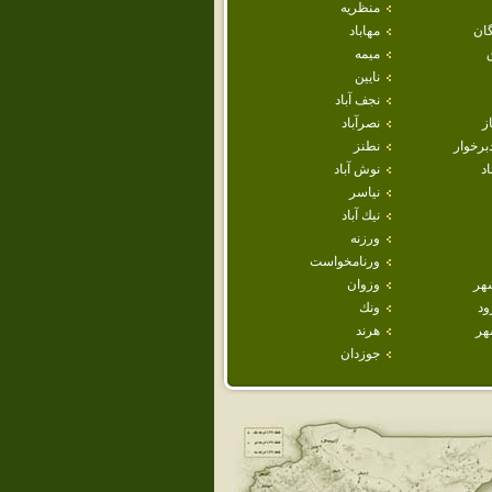
منظريه
ان
مهاباد
ميمه
نايين
نجف آباد
ز
نصرآباد
برخوار
نطنز
اد
نوش آباد
نياسر
نيك آباد
ورزنه
ورنامخواست
هر
وزوان
ود
ونك
هر
هرند
جوزدان