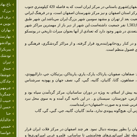
باغ بهاد
اصفهان (پارسي ميانه: سپاهان؛ فارسي دري: اصفهان)شهري باستاني در مرکز ايران است که به فاصله 420 کيلومتري جنوب
برزک
 مرکز استان اصفهان و نيز مرکز شهرستان اصفهان است، و در فرهنگ ايراني
برف انب
يت بعد از تهران و مشهد سومين شهر بزرگ ايران مي‌باشد.اين شهر طبق
بويين م
سرشماري نفوس و مسکن، در سال 1385، 1,583,609 نفر جمعيت داشته‌است.‎اين شهر از دير باز از مهمترين مراکز شهر
بهاران
تعددي در شهر وجود دارد که تعدادي از آنها بعنوان ميراث تاريخي در يونسکو
بهارست
پولادشه
و در کنار رودخانهزاينده‌رود قرار گرفته‌، و از مراکز گردشگري، فرهنگي و
پيربكرا
راي فصول منظم است.
تودشك
تيران
جندق
 صفاهان، صفويان، پارتاک، پارک، پاري، پاريتاکن، پرتيکان، جي، داراليهودي،
جوشقان
صفاهون، گابا، گابيان، گابيه، گبي، گي، نصف جهان و يهوديه سرشناس
چادگان
چرمهين
يه پيش از اسلام، به ويژه در دوران ساسانيان، مرکز گردآمدن سپاه بود و
چمگردا
فارس، خوزستان، سيستان و... در اين ناحيه گرد آمده و به سوي محل نبرد
حبيب آب
عربي شده و به صورت «اصفهان» درآمده‌است.
حسن آبا
 آن، هيچ‌گونه پيوندي ندارد، مانند: گابيان، گابيه، جي، گبي، گي، گاب
حنا
خالدآباد
خميني 
ن را بطور پيوسته دنبال نمود. هر چند اصفهان در مرکز فلات ايران قرار
خوانسار
طه ثقل امپراتوري‌هاي هخامنشي تا ساساني، قلمرو غربي امپراتوري‌ها و