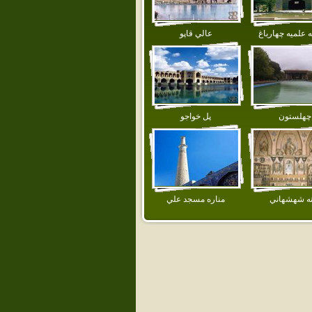
 علميه چهارباغ
عالي قاپو
چهلستون
پل خواجو
نه شهشهاني
مناره‌ مسجد علي‌