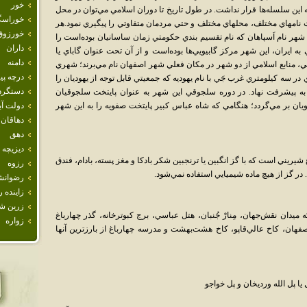
خور
 اين سلسله‌ها قرار نداشت. در طول تاريخ تا دوران اسلامي مي‌توان در محل
خوراسگ
امهاي مختلف، محلهاي مختلف و حتي مردمان متفاوتي را پيگيري نمود.هر
خورزوق
هر نام اَسپاهان که نام تقسيم بندي حکومتي زمان ساسانيان بوده‌است را
داران
 ايران، اين شهر مرکز گابيويي‌ها بوده‌است و از آن تحت عنوان گاباي يا
دامنه
 در قرون اوليه اسلامي، منابع اسلامي از دو شهر در مکان فعلي شهر اصفهان نام مي‌برند؛ شهري
درچه پيا
ر سه کيلومتري غرب جَي با نام يهوديه که جمعيتي قابل توجه از يهوديان را
دستگرد
و به پيشرفت نهاد. در دوره سلجوقي اين شهر به عنوان پايتخت سلجوقيان
ان بر مي‌گردد؛ هنگامي که شاه عباس کبير پايتخت صفويه را به اين شهر
دولت آب
دهاقان
دهق
ديزيچه
يني است که با گز انگبين يا ترنجبين شکر بادکا و مغز پسته، بادام، فندق
رزوه
در گز از هيچ ماده شيميايي استفاده نمي‌شود.
رضوانش
زاينده ر
زرين ش
يدان نقش‌جهان، مِنارْ جُنبان، هتل عباسي، برج کبوترخانه، گذر چهارباغ
زواره
هان، کاخ عالي‌قاپو، کاخ هشت‌بهشت و مدرسه چهارباغ از بارزترين آنها
ا پل الله ورديخان و پل خواجو