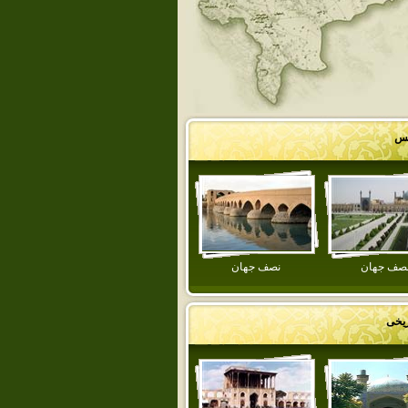
کس
صف جهان
نصف جهان
ریخی