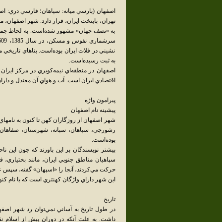
تهران، پايتخت ايران، قرار دارد. شهر اصفهان،
به «نصف جهان» مشهور شده‌است. به لحاظ جمع
نشيني در فلات ايران بوده‌است. بناهاي تاريخي م
به ثبت رسيده‌است.
اصفهان در منطقه‌اي نيمه‌کويري در مرکز ايران 
اقتصادي ايران است. آب و هواي آن معتدل و دا
پيرامون واژه
پيشينه نام اصفهان
شهر اصفهان از روزگاران کهن تا کنون به نامهاي:
رشورجي، سپاهان، سپانه، شهرستان، صفاهان، 
بوده‌است.
بيشتر نويسندگان بر اين باورند که چون اين ناح
سپاهيان مناطق جنوبي ايران، مانند بختياري، 
حرکت مي‌کردند، آنجا را «اسپهان» گفته، سپس 
اين شهر داراي واژگان کهنتري است که با نام کنوني
تاريخ
در طول تاريخ به آساني نمي‌توان رد شهر اصفها
داشت. به علت آنکه در دوران پيش از اسلام نق