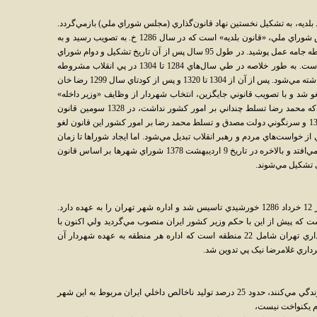
د بلديه، به تشکيل نخستين نهاد قانون‌گذاري (مجلس شوراي ملي) بازمي‌گردد.
در حقيقت يکي از نخستين قوانين مصوب مجلس شوراي ملي، «قانون بلديه» است که در سال 1286 خ. به تصويب رسيد و به
اين ترتيب يکي از آرمان‌هاي بزرگ انقلاب مشروطه جامه عمل پوشيد. در طول 95 سال پس از آن تاريخ تشکيل و دوام شوراي
شهرها با فراز و فرودهاي بسياري همراه بوده است. به طور خلاصه در طي سال‌هاي 1284 تا 1304 در پي انقلاب مشروطه
نخستين قانون شوراها تصويب شده و به اجرا گذاشته مي‌شود. پس از آن از 1304 تا 1320 و پس از کودتاي سال 1299 رضا خان
و شد و با تصويب قانوني جايگزين، انتخاب شهردار از وظايف «وزير داخله»
شمرده شد. پس از سقوط رضا شاه و در حالي‌که محمد رضا تسلط چنداني بر امور کشور نداشت، در 1328 سومين قانون
شوراها به تصويب رسيد. دوباره بعد از کودتاي 1332 و سرنگوني دولت مصدق و تسلط محمد رضا بر امور کشور اين قانون لغو
ز خواست‌هاي مردم و رهبر انقلاب تبديل مي‌شود. اما ايجاد شوراها تا زمان
روي کار آمدن دولت سيد محمد خاتمي به تاخير مي‌افتد و بالاخره در تاريخ 9 ارديبهشت 1378 شوراي شهرها بر اساس قانون
شهرداري تهران سازماني غيردولتي است که در 12 خرداد 1286 خورشيدي تاسيس شد و اداره شهر تهران را به عهده دارد.
ت که پيش از اين با حکم وزير کشور ايران منصوب مي‌گرديد ولي اکنون با
حکم شوراي شهر تهران انتخاب مي‌شود. شهرداري تهران شامل 22 منطقه است که اداره هر منطقه به عهده شهردار آن
اري غلامرضا نيک پي تدوين شد.
با اين‌که تنها 11 درصد جمعيت کشور در تهران زندگي مي‌کنند، حدود 25 درصد توليد ناخالص داخلي ايران مربوط به اين شهر
دم يکنواخت نيست،