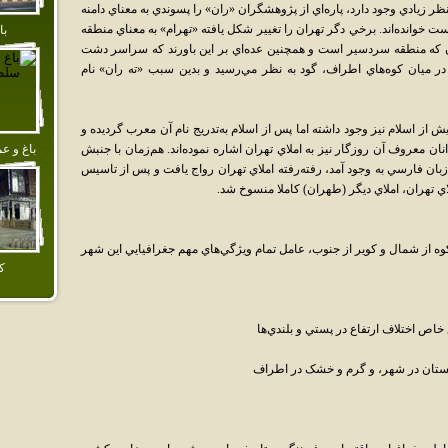
 اختلاف نظر زيادي وجود دارد، پاره‌اي از پژوهشگران «ران» را پسوندي به معناي دامنه
دست خوانده‌اند. برخي دگر تهران را تغيير شکل يافته «تهرام» به معناي منطقه
با
ان که منطقه سردسير است و همچنين عده‌اي بر اين باورند که سراسر دشت
در ميان کوه‌هاي اطراف، گود به نظر مي‌رسيد و بدين سبب «ته ران» نام
از اسلام نيز وجود داشته اما پس از اسلام به‌تدريج نام آن معرب گرديده و
ان معروف آن روزگار نيز به املاي تهران اشاره نموده‌اند. هم‌زمان با جنبش
باغ و ع
ان فارسي به وجود آمد، رفته‌رفته املاي تهران رواج يافت و پس از تاسيس
ي تهران، املاي ديگر (طهران) کاملا منسوخ شد.
کوه از شمال و کوير از جنوب، عامل تمام ويژگي‌هاي مهم جغرافيايي اين شهر
ك
خاص اختلاف ارتفاع در پستي و بلندي‌ها
هستان در شهر، و گرم و خشک در اطراف