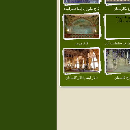
غ نگارستان
كاخ نياوران (صاحبقرانيه)
مارت سلطنت آباد
كاخ مرمر
اخ گلستان
تالار آينه ياتالار گلستان