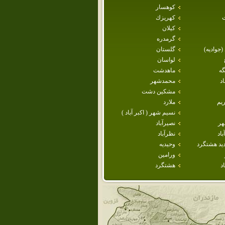
كوهسار
كهريزك
كيلان
گرمدره
 (جواديه)
گلستان
لواسان
گه
ماهدشت
د
محمدشهر
مشكين دشت
يم
ملارد
نسيم شهر ( اكبر آباد )
هر
نصيرآباد
اد
نظرآباد
يد هشتگرد
وحيديه
ورامين
د
هشتگرد