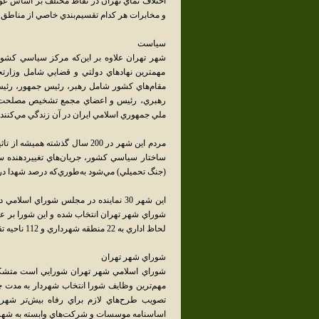
اختلاف نماي تهران در نقاط مختلف بر اساس عو
و مخابرات هر کدام تقسيم‌بندي خاصي از مناطق م
سياست
شهر تهران علاوه بر اين‌که مرکز سياسي کشور
مهمترين نهادهاي دولتي و قضايي شامل وزارتخا
مقام‌هاي کشور شامل رهبر، رئيس جمهور، رئ
رهبري، رئيس و اعضاي مجمع تشخيص مصلحت نظ
ملي جمهوري اسلامي ايران در آن زندگي مي‌کنند.
مردم اين شهر در 200 سال گذشته 
ساختار سياسي کشور، جريان‌هاي تغييردهنده سي
(جنگ تحميلي) مي‌شود به‌طوري‌که درصد شهدا در
اين شهر 30 نماينده در مجلس شوراي اس
شوراي شهر تهران انتخاب شده و اين شورا بر عم
لحاظ اداري به 22 منطقه شهرداري و 112 ناحيه تقسيم شده و شهرهاي تجريش و ري را نيز دربرگرفته است.
شوراي شهر تهران
مهم‌ترين وظايف شورا انتخاب شهردار به مدت 
تصويب طرح‌هاي لازم براي رفاه بيش‌تر شهرو
اساسنامه موسسات و شرکت‌هاي وابسته به شهر