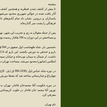
پيشينه
تا پيش از کشف تمدن قيطريه و همچنين کشف آثا
آثار يافت شده در حوالي شهرري محدود مي‌شود، 
پاسداران و دروس، نشان داد تمام آبادي‌هاي نا
فرهنگي را پشت سر گذارده‌اند.
پس از حمله مغولان به ري و تخريب اين شهر، تهرا
و مساحتش در اين دوران به 106 هکتار رسيده بود.
نخس
داشت، از شمال به ميدان توپ‌خانه و خيابان سپه،
اسلامي (شاپور) محدود مي‌شد، مساحت تهران در اين دوران به
در دوره شاه عباس
چهارباغ و چنارستاني ساخته شد که بعدها دورش ر
نوروز آغا محمد خان قاجار در خلوت کريم‌خاني 
معرفي کرد.
نام تهران