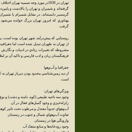
تهران در 1838در مورد وجه تسميه تهران
گرفته‌اند و شميران و تهران را بالادست و پايين‌
گرمسير دانسته‌اند، در مقابل شميرام يا شمير
پهناوري که امروز تهران بزرگ خوانده مي‌شود 
گرفت.
روستايي که پيش‌درآمد شهر تهران بوده است، پيش 
از تهران به طهران تبديل شده است اما جغرافيدان
مشروطه که تغييرات زيادي در ادبيات و نگارش زب
فرهنگستان زبان و ادب فارسي و تاکيد آن بر املا
جغرافيا و آب‌وهوا
از ديد زمين‌شناسي محدود بودن ديرباز تهران به 
است.
ويژگي‌هاي تهران:
وجود سه ناحيه طبيعي (کوه، دامنه و دشت) و نوع 
زلزله‌خيزي و وجود گسل‌هاي فعال در آن.
آب‌وهواي حدوداً معتدل و مرطوب تحت تاثير کو
تفاوت آب‌وهواي شمال و جنوب در زمستان
وارونگي هوا در زمستان
وجود رودخانه‌ها و منابع متعدّد آب