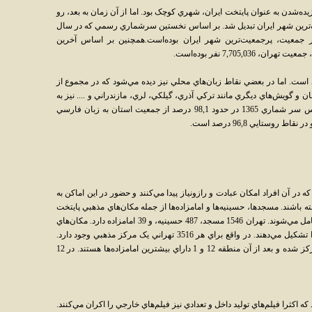
يده‌شدن به عنوان پايتخت ايران، شهري کوچک بود. اما از آن زمان به بعد، رو
رگ‌ترين شهر ايران تبديل شد. بر اساس نخستين سرشماري رسمي که در سال
انجام گرفت، اين شهر با 1,560,934 نفر جمعيت، پرجمعيت‌ترين شهر ايران بوده‌است.همچنين بر اساس آخرين
است. اما در بعضي نقاط زبان‌هاي محلي نيز ديده مي‌شود که در مجموع از
ن و گويش‌هاي ديگري مانند ترکي آذري، گيلکي، لري، مازندراني و .... نيز به
دليل مهاجرت‌ها به آن افزوده شده‌است.بر اساس سر شماري 1365 در حدود 98,1 درصد از جمعيت استان به زبان فارسي
در آن افراد امکان عبادت و رازونياز پيدا مي‌کنند و حضور در اين اماکن به
 باشند. مسجدها، حسينيه‌ها و امامزاده‌ها از جمله مکان‌هاي مذهبي پايتخت
هستند که در مجموع 2072 مرکز (1387 خ.) را شامل مي‌شوند. تهران 1546 مسجد، 487 حسينيه، و 39 امامزاده دارد. مکان‌هاي
مذهبي 19 درصد مکان‌هاي مذهبي شهر تهران را تشکيل مي‌دهند. در واقع براي هر 3516 تهراني يک مرکز مذهبي وجود دارد.
بيشترين امامزاده‌هاي پايتخت در منطقه 20 متمرکز شده و بعد از آن منطقه 12 و 1 داراي بيشترين امامزاده‌ها هستند. در 12
 اکثرا فيلم‌هاي توليد داخل و تعدادي نيز فيلم‌هاي خارجي را اکران مي‌کنند.