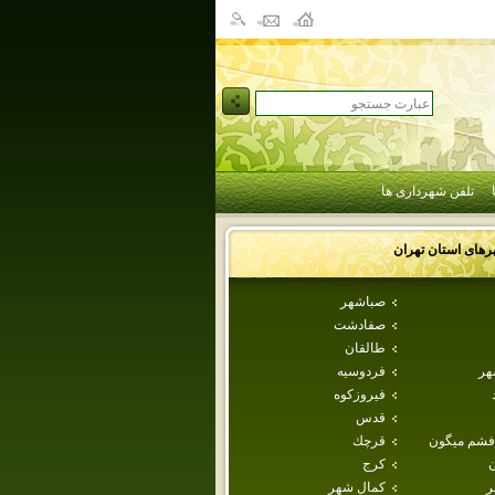
تلفن شهرداری ها
رهای استان
تهران
صباشهر
صفادشت
طالقان
هر
فردوسيه
فيروزكوه
قدس
فشم ميگون
قرچك
ن
كرج
ر
كمال شهر