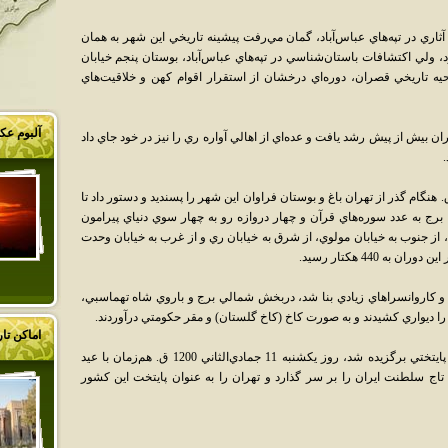
ري در تپه‌هاي عباس‌آباد، گمان مي‌رفت پيشينه تاريخي اين شهر به همان
ولي اکتشافات باستان‌شناسي در تپه‌هاي عباس‌آباد، بوستان پنجم خيابان
حيه تاريخي قصران، دوره‌اي درخشان از استقرار اقوام کهن و خلاقيت‌هاي
آلبوم ع
ن بيش‌ از پيش رشد يافت و عده‌اي از اهالي آواره ري را نيز در خود جاي داد
تين بار، شاه طهماسب اول صفوي در 944 ق. هنگام گذر از تهران باغ و بوستان فراوان اين شهر را پسنديد و دستور داد تا
بارو و خندقي به دورش بکشند، اين بارو که 114 برج به عدد سوره‌هاي قرآن و چهار دروازه رو به چهار سوي دنياي پيرامون
 از جنوب به خيابان مولوي، از شرق به خيابان ري و از غرب به خيابان وحدت
 440 هکتار رسيد.
 اول (1038-996 ق.) پل، کاخ و کاروانسراهاي زيادي بنا شد، دربخش شمالي برج و باروي شاه تهماسبي،
ا ديواري کشيدند و به صورت کاخ (کاخ گلستان) و مقر حکومتي درآوردند.
اماکن تا
در دوره حکومت آقا محمدخان قاجار، تهران به پايتختي برگزيده شد، روز يکشنبه 11 جمادي‌الثاني 1200 ق. هم‌زمان با عيد
تاج سلطنت ايران را بر سر گذارد و تهران را به عنوان پايتخت اين کشور