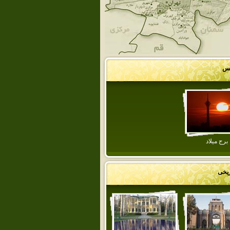
کس
برج ميلاد
ریخی