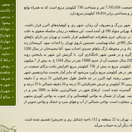
بومهن
تهران بزرگ‌ترين شهر و پايتخت کشور ايران با جمعيت 7،705،036 نفر و مساحت 730 کيلومتر مربع است که به همراه توابع
پاكدشت
پرديس
پيشوا
ن شهر بزرگ و معروف آن زمان، شهر ري و کوهپايه‌هاي البرز قرار داشت.
جوادآباد
اولين بار نام آن در ذکر زندگينامه ابوعبدالله حافظ تهراني متولد 190 ق. آمده است. اين منطقه در زمان سلسله صفوي به علت
چهارباغ
 در نزديکي حرم شاهزاده عبدالعظيم قرار داشت و تهران نيز داراي باغ‌هاي
چهاردان
خوش آب و هوا بود، مورد توجه قرار گرفت. در سال 961 ق. شاه تهماسب نخستين باروي تهران را احداث نمود. کريمخان زند
حسن آبا
به مدت 4 سال تهران را مرکز حکومت خود قرار داد و در محوطه ارگ بناهاي جديدي احداث نمود. آغا محمدخان در سال 1200
دماوند
را به پايتختي برگزيد و در همين شهر تاجگذاري کرد. با گزينش اين شهر به پايتختي روند
رباط كر
گسترش کمي و کيفي آن متحول شد و در مدت 220 سال جمعيت آن از حدود 15000 نفر در سال 1164 خ. به بيش از 7 ميليون
رودهن
نفر در سال 1384 رسيد و وسعتش از حدود 4,4 کيلومتر مربع به بيش از 730 کيلومتر مربع افزايش يافت.تراکم جمعيت در
ر نفر در هر کيلومتر مربع برآورد مي‌شود که بنابر آمار نخست شانزدهمين شهر
شاهدش
پرتراکم جهان است.شهر تهران در کوهپايه‌هاي جنوبي رشته کوه البرز در حد فاصل طول جغرافيايي 51 درجه و 2 دقيقه
شريف آب
شرقي تا 51 درجه و 36 دقيقه شرقي، به طول تقريبي 50 کيلومتر و عرض جغرافيايي 35 درجه و 34 دقيقه شمالي تا 35 درجه و
شهر جد
50 دقيقه شمالي به عرض تقريبي 30 کيلومتر گسترده شده است. ارتفاع شهر در شمالي‌ترين نقاط به 1800 متر و در
شهريار
ر از سطح دريا مي‌رسد. تهران از شمال به نواحي کوهستاني و از جنوب به نواحي کويري منتهي
صالح آبا
يي متفاوت است. نواحي شمالي از آب و هواي سرد و خشک و نواحي جنوبي از
ساختار اداري ايران در تهران متمرکز شده است. تهران به 22 منطقه و 112 ناحيه (شامل ري و تجريش) تقسيم شده است.
اد ديگر آن به حساب مي‌آيد.