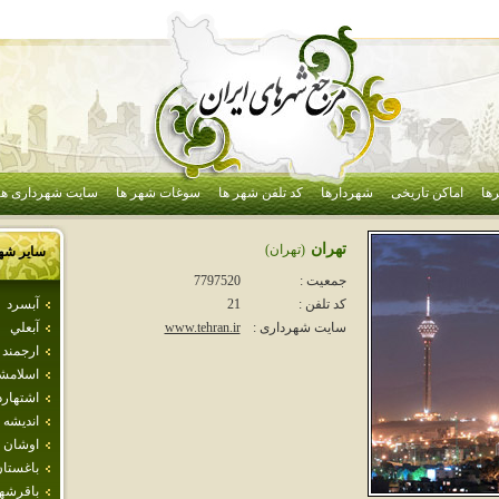
ها
اماکن تاریخی
شهردارها
کد تلفن شهر ها
سوغات شهر ها
سایت شهرداری ها
تهران
(تهران)
سایر شه
جمعیت :
7797520
آبسرد
کد تلفن :
21
آبعلي
سایت شهرداری :
www.tehran.ir
ارجمند
اسلامش
اشتهارد
انديشه
اوشان 
باغستا
باقرشه