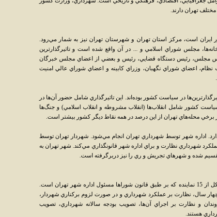
امل جغرافيايي، اقتصادي، فرهنگي و تاريخي است. شهرداري، وزارت کشور
ختلف تهران دارند.
 ايران است، مرکز استان تهران و شهرستان تهران نيز به شمار مي‌رود.
نه‌ها، مجلس شوراي اسلامي و ... در آن واقع شده است و تاثيرگذارترين
يس مجلس، رئيس دستگاه قضايي، رئيس و بعضي از اعضاي مجلس خبرگان
ام، اعضاي شوراي نگهبان، وزراي کابينه و اعضاي شوراي عالي امنيت
هميشه از تاثيرگذارترين‌ها در سياست کشور بوده‌اند. اين تاثيرگذاري شامل حضور آن‌ها در
است کشور شامل انقلاب‌ها (انقلاب مشروطه و انقلاب اسلامي) و جنگ‌ها
 برخي محله‌هاي تهران از اين درصد در همه نقاط ديگر کشور بيشتر است.
لامي دارد. اداره شهر توسط شهرداري تهران انجام مي‌شود. شهردار تهران توسط
لکرد شهرداري نظارت و براي اداره شهر قانونگذاري مي‌کند. شهر تهران به
شوراي اسلامي شهر تهران شورايي است متشکل از 15 نماينده که بر طبق قانون شوراها مسئول اداره شهر تهران است.
چهار سال، نظارت بر عملکرد شهرداري و در صورت لزوم برکناري شهردار،
ندان و نظارت بر اجراي آن‌ها، تصويب بودجه سالانه شهرداري، تصويب
داري هستند.