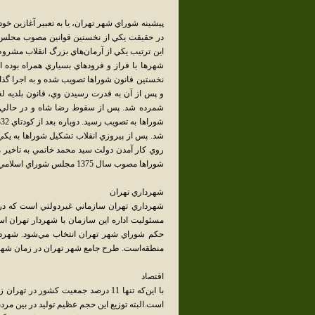
پيشينه شوراي شهر تهران، يا به تعبير آغازين خو
و پس از آن به قدرت رسيدن وي، قانون بلديه لغ
شد. پس از پيروزي انقلاب تشکيل شوراها به يکي ا
شوراها مصوب سال 1375 مجلس شوراي اسلامي تشکيل مي‌شوند.
شهرداري تهران
مسئوليت اداره اين سازمان با شهردار تهران اس
منطقه‌است. طرح جامع شهر تهران در زمان شهرد
اقتصاد
است.البته توزيع اين حجم عظيم توليد در بين مر