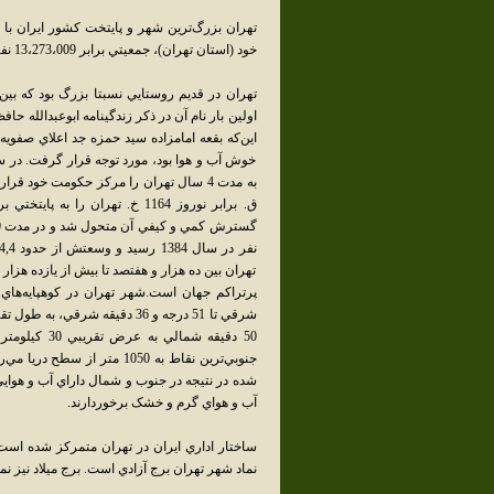
خود (استان تهران)، جمعيتي برابر 13،273،009 نفر و مساحتي برابر 18،814 کيلومتر مربع دارد.
تهران در قديم روستايي نسبتا بزرگ بود که بي
اين‌که بقعه امامزاده سيد حمزه جد اعلاي صفويه
ق. برابر نوروز 1164 خ. تهران 
تهران بين ده هزار و هفتصد تا بيش از يازده هزا
جنوبي‌ترين نقاط به 1050 مت
شده در نتيجه در جنوب و شمال داراي آب و هوا
آب و هواي گرم و خشک برخوردارند.
نماد شهر تهران برج آزادي است. برج ميلاد نيز نم