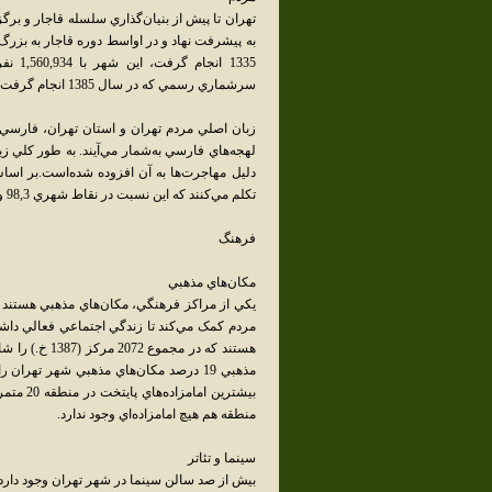
تهران تا پيش از بنيان‌گذاري سلسله قاجار و برگز
به پيشرفت نهاد و در اواسط دوره قاجار به بز
1335 
سرشماري رسمي که در سال 1385 انجام گرفت، جمعيت تهران، 7,705,036 نفر بوده‌است.
زبان اصلي مردم تهران و استان تهران، فارسي 
لهجه‌هاي فارسي به‌شمار مي‌آيند. به طور کلي زبا
تکلم مي‌کنند که اين نسبت در نقاط شهري 98,3 و در نقاط روستايي 96,8 درصد است.
فرهنگ
مکان‌هاي مذهبي
يکي از مراکز فرهنگي، مکان‌هاي مذهبي هستند که 
مردم کمک مي‌کند تا زندگي اجتماعي فعالي داشته
منطقه هم هيچ امامزاده‌اي وجود ندارد.
سينما و تئاتر
بيش از صد سالن سينما در شهر تهران وجود دارد که