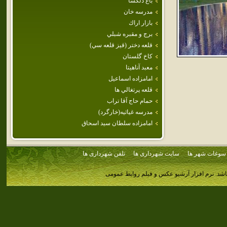
باغ دلگشا
مدرسه خان
بازار اراك
برج و مقبره شبلي
قلعه دختر (قيز قلعه سي)
كاخ گلستان
معبد آناهيتا
امامزاده اسماعيل
قلعه پرتغالي ها
حمام حاج آقا تراب
مدرسه غياثيه(خارگرد)
امامزاده‌ سلطان‌ سيد اسحاق‌
سوغات شهر ها
سایت شهرداری ها
تلفن شهرداری ها
اشد.
نرم افزار آرشیو عکس و فیلم روابط عمومی