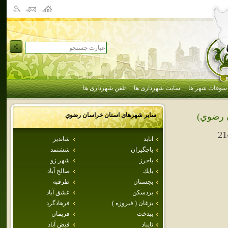
سوغات شهر ها
سایت شهرداری ها
تلفن شهرداری ها
سایر شهرهای استان
خراسان رضوي
 رضوي)
21
انابد
شانديز
باجگيران
ششتمد
باخرز
شهر زو
بايك
صالح آباد
بجستان
طرقبه
بردسكن
عشق آباد
بزغان ( فيروزه )
فرهادگرد
بيدخت
فريمان
تايباد
فيض آباد