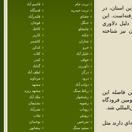
تربت جام
قاسم آباد
ن استان، در
تربت حيدريه
قدمگاه
 قرار گرفته‌است. اين
جغتاي
قلندرِآباد
دليل دلاوري
جنگل
قوچان
چاپشلو
كاخك
 نيز شناخته
چکنه
كاريز
چناران
كاشمر
خرو
كدكن
خليل آباد
كلات
خواف
كندر
داورزن
گناباد
درگز
لطف آباد
درود
مزداوند
دولت آباد
مشهد
رباط سنگ
مشهد ريزه
ن فاصله اين
رشتخوار
ملك آباد
 اخير دومين فرودگاه
رضويه
نشتيفان
روداب
نصرآباد
ريوش
نقاب
سرخس
نوخندان
اي دارند مثل
سفيد سنگ
نيشابور