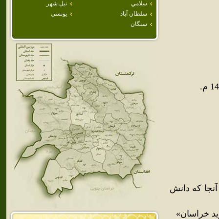
سلامي
نيل شهر
سلطان آباد
يونسي
سنگان
آنجا که دانش
يد خراسان»