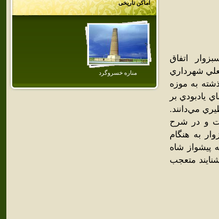
اماکن تاریخی
زوار اتفاق
علي شهرداري
مناره خسروگرد
شته به موزه
 يادبودي بر
ري مي‌دانند.
ست و در شرح
ر به هنگام
 پيشواز شاه
شنايند متعجب