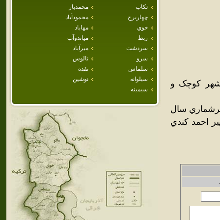
تكاب
محمديار
چهاربرج
محمودآباد
خوي
مهاباد
ربط
مياندوآب
سردشت
ميرآباد
سرو
نالوس
سلماس
نقده
سيلوانه
نوشين
 شهر کوچک و
سيمينه
 سرشماري سال
 تاريخي پير احمد کندي