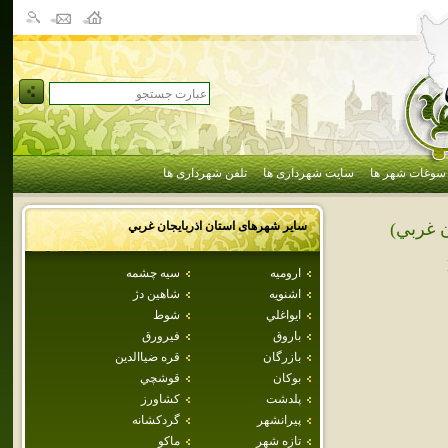
سوغات شهر ها
سایت شهرداری ها
تلفن شهرداری ها
سایر شهرهای استان
اذربايجان غربي
ن غربي)
اروميه
سيه چشمه
اشنويه
شاهين دژ
ايواغلي
شوط
باروق
فيرورق
بازرگان
قره ضياالدين
بوكان
قوشچي
پلدشت
كشاورز
پيرانشهر
گردکشانه
تازه شهر
ماكو