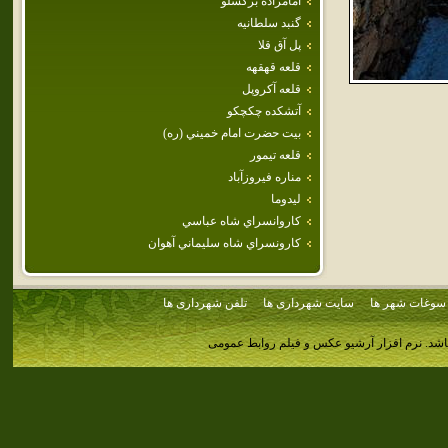
امامزاده بركشلو
گنبد سلطانيه
پل آق قلا
قلعه قهقهه
قلعه آكروپل
آتشكده چكچكو
بيت‌ حضرت‌ امام‌ خميني‌ (ره‌)
قلعه تيمور
مناره فيروزآباد
ليدوما
كاروانسراي شاه عباسي
كارونسراي‌ شاه‌ سليماني‌ آهوان‌
سوغات شهر ها
سایت شهرداری ها
تلفن شهرداری ها
اشد.
نرم افزار آرشیو عکس و فیلم روابط عمومی