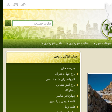
سوغات شهر ها
سایت شهرداری ها
تلفن شهرداری ها
سایر اماکن تاریخی
مدرسه خان
برج‌ چهل‌ دختران‌
كاروانسراي شاه عباسي
برج آتش نشاني
پاسارگاد
چهارتاقي نياسر
قلعه قديمي ايرانشهر
قلعه زينل