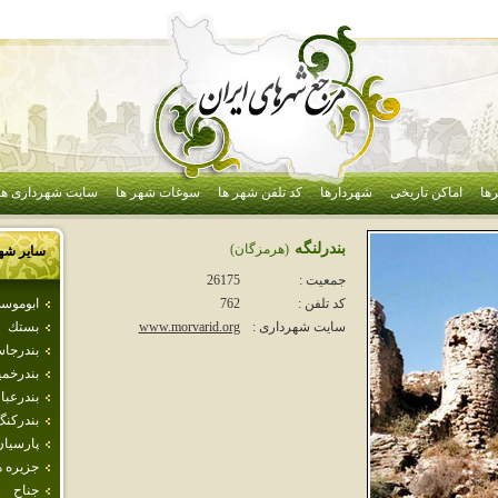
ها
اماکن تاریخی
شهردارها
کد تلفن شهر ها
سوغات شهر ها
سایت شهرداری ها
بندرلنگه
(هرمزگان)
سایر شه
جمعیت :
26175
ابوموس
کد تلفن :
762
بستك
سایت شهرداری :
www.morvarid.org
بندرجا
بندرخمي
بندرعب
بندركنگ
پارسيان
جزيره 
جناح