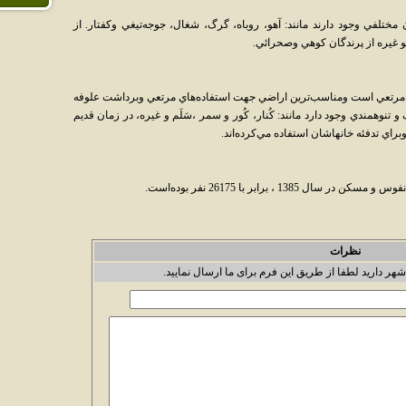
مختلفي وجود دارند مانند: آهو، روباه، گرگ، شغال، جوجه‌تيغي وکفتار. از
هو غيره از پرندگان کوهي وصحرائي.
ت مرتعي است ومناسب‌ترين اراضي جهت استفاده‌هاي مرتعي وبرداشت علوفه
وهمندي وجود دارد مانند: كُنار، كُور و سمر ،سَلَم و غيره، در زمان قديم
براي تدفئه خانهاشان استفاده مي‌کرده‌اند.
 ، برابر با 26175 نفر بوده‌است.
نظرات
شهر دارید لطفا از طریق این فرم برای ما ارسال نمایید.