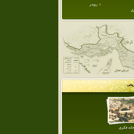
رويدر
اد
ریخی
انه فكري