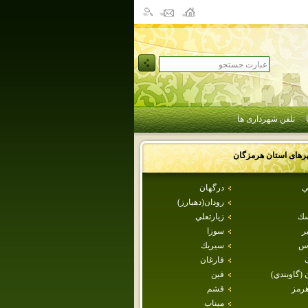
تلفن شهرداری ها
رهای استان
هرمزگان
ي
درگهان
رودان(دهبارز)
سك
زيارتعلي
ر
سوزا
اس
سيريك
فارغان
 (گاوبندي)
فين
هرمز
قشم
ميناب