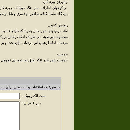
جانوران وپرندگان
در کوههاي اطراف بندر لنگه حيوانات و پرندگان 
پرندگان مانند: کبک، شاهين، و قُمري و بلبل و تي
پوشش گياهي
اغلب زمينهاي شهرستان بندر لنگه داراي قابلي
محسوب مي‌شوند. در اطراف لنگه درختان بزرگ و تن
مردمان لنگه از هيزم اين درختان براي پخت و پز و
جمعيت
جمعيت شهر بندر لنگه طبق سرشماري عمومي نفوس و مسكن در سال 1385
در صورتیکه اطلاعات و یا تصویری برای این 
پست الکترونیک :
متن یا عنوان :