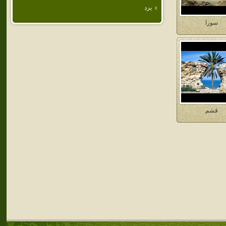
يزد
سوزا
قشم