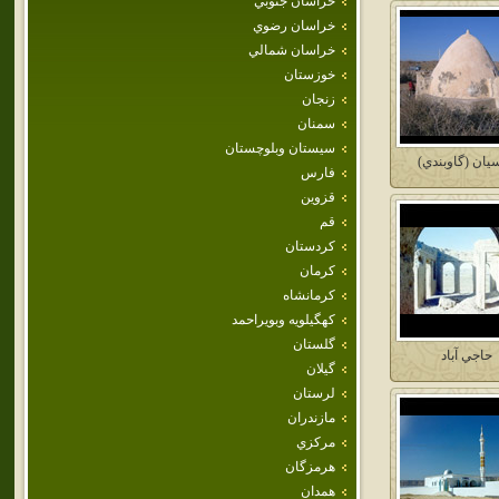
خراسان جنوبي
خراسان رضوي
خراسان شمالي
خوزستان
زنجان
سمنان
سيستان وبلوچستان
سيان (گاوبندي)
فارس
قزوين
قم
كردستان
كرمان
كرمانشاه
كهگيلويه وبويراحمد
گلستان
حاجي آباد
گيلان
لرستان
مازندران
مركزي
هرمزگان
همدان