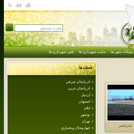
سوغات شهر ها
سایت شهرداری ها
تلفن شهرداری ها
استان ها
اذربايجان شرقي
اذربايجان غربي
اردبيل
اصفهان
ايلام
بوشهر
تهران
بندرخمير
چهارمحال وبختياري