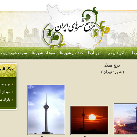
ها
اماکن تاریخی
شهردارها
کد تلفن شهر ها
سوغات شهر ها
سایت شهرداری ها
برج ميلاد
دیگر آلب
( شهر :
تهران
)
برج ميل
ميدان آ
پارك م