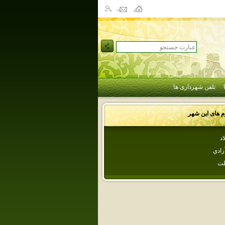
تلفن شهرداری ها
وم های این شهر
اد
زادي
لت