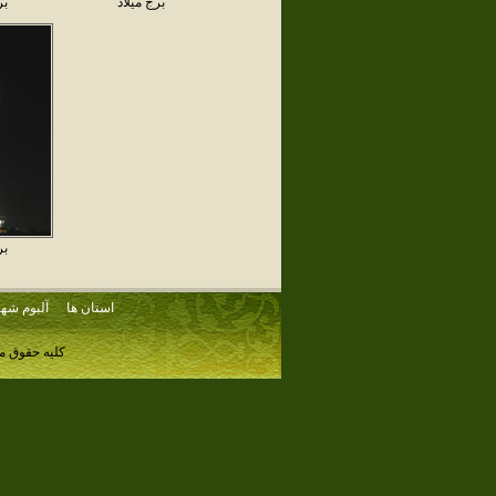
برج ميلاد
بر
بر
استان ها
آلبوم شهر
کلیه حقوق م