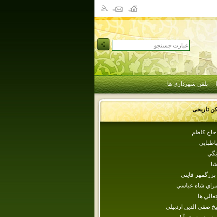
تلفن شهرداری ها
کن تاریخی
ر حاج كاظم
اطبايي
نگي
شا
 بزرگمهر قايني
سراي شاه عباسي
تغالي ها
خ صفي الدين اردبيلي