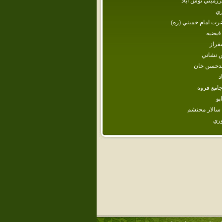
زميني نوش آباد
ري
ت‌ امام‌ خميني‌ (ره‌)
فيضيه‌
فراز
ش نشاني
دحسن خان
د
امع قروه
پو
سالار محتشم‌
ري‌