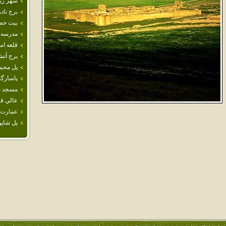
شهر زير
برج ناد
بيت‌ حضر
مدرسه‌ 
قلعه اس
برج آت
پل محم
پاسارگا
مسجد ج
عالي قا
عمارت‌ 
پل‌ شاپو