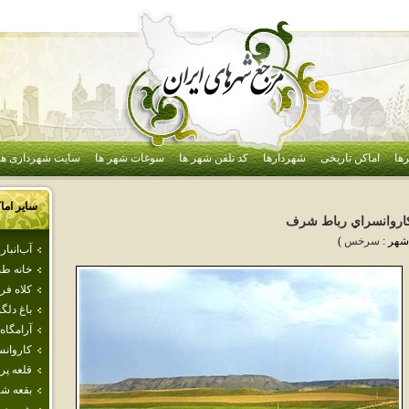
ها
اماکن تاریخی
شهردارها
کد تلفن شهر ها
سوغات شهر ها
سایت شهرداری ها
سایر اما
اروانسراي رباط شرف
شهر :
سرخس
)
آب‌انبا
خانه طب
كلاه فر
باغ دلگ
آرامگاه
كاروان
قلعه پر
بقعه شي