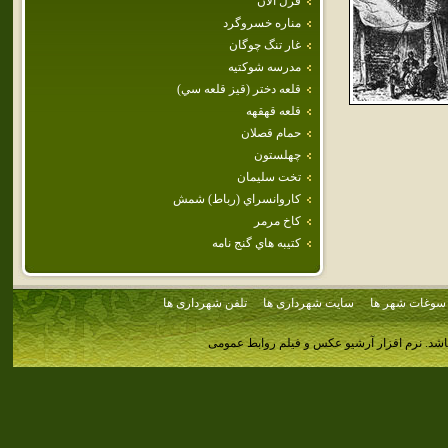
قزل آلان
مناره خسروگرد
غار تنگ چوگان
مدرسه شوكتيه
قلعه دختر (قيز قلعه سي)
قلعه قهقهه
حمام قصلان
چهلستون
تخت سليمان
كاروانسراي (رباط) شمش
كاخ مرمر
كتيبه هاي گنج نامه
سوغات شهر ها
سایت شهرداری ها
تلفن شهرداری ها
اشد.
نرم افزار آرشیو عکس و فیلم روابط عمومی