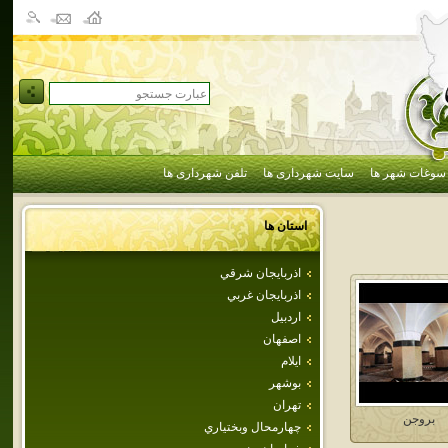
سوغات شهر ها
سایت شهرداری ها
تلفن شهرداری ها
استان ها
اذربايجان شرقي
اذربايجان غربي
اردبيل
اصفهان
ايلام
بوشهر
تهران
بروجن
چهارمحال وبختياري