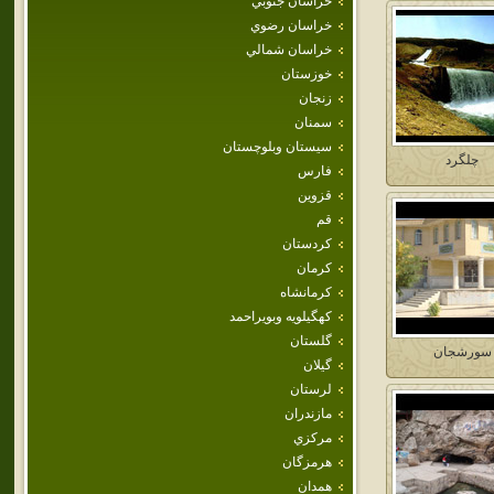
خراسان جنوبي
خراسان رضوي
خراسان شمالي
خوزستان
زنجان
سمنان
سيستان وبلوچستان
چلگرد
فارس
قزوين
قم
كردستان
كرمان
كرمانشاه
كهگيلويه وبويراحمد
گلستان
سورشجان
گيلان
لرستان
مازندران
مركزي
هرمزگان
همدان