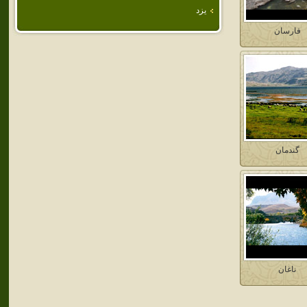
يزد
فارسان
گندمان
ناغان