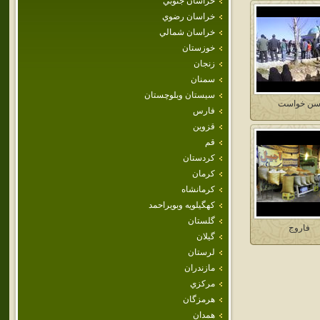
خراسان جنوبي
خراسان رضوي
خراسان شمالي
خوزستان
زنجان
سمنان
سيستان وبلوچستان
ن خواست
فارس
قزوين
قم
كردستان
كرمان
كرمانشاه
كهگيلويه وبويراحمد
گلستان
فاروج
گيلان
لرستان
مازندران
مركزي
هرمزگان
همدان