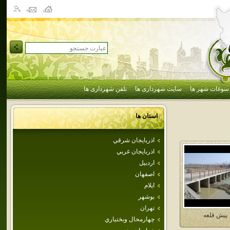
سوغات شهر ها
سایت شهرداری ها
تلفن شهرداری ها
استان ها
اذربايجان شرقي
اذربايجان غربي
اردبيل
اصفهان
ايلام
بوشهر
تهران
پيش قلعه
چهارمحال وبختياري