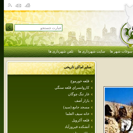
سوغات شهر ها
سایت شهرداری ها
تلفن شهرداری ها
سایر اماکن تاریخی
قلعه خورموج
كاروانسراي‌ قلعه‌ سنگي‌
غار تنگ چوگان
بازار آصف
مسجد جامع (سيد)
خانه سيف العلما
قلعه آكروپل
آتشكده فيروزآباد