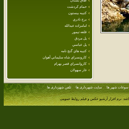
طاق بستان
حمام كردشت
كتيبه بيستون
برج نادري
امامزاده‌ عبدالله
قلعه تيمور
پل مردق
پل عباسي
كتيبه هاي گنج نامه
كارونسراي‌ شاه‌ سليماني‌ آهوان‌
كاروانسراي قصر بهرام
غار سهولان
سوغات شهر ها
سایت شهرداری ها
تلفن شهرداری ها
اشد.
نرم افزار آرشیو عکس و فیلم روابط عمومی