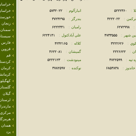
خراسان
ا
:
۵٢٢٢٣۶٠
انبارآلوم
:
۵٧٣٢٠٢٢
خراسان
خوزستا
تركمن
:
۴٢٢٢٠٢٢
بندرگز
:
٣٧٢۴٢٩۵
زنجان
:
۶٢٧٢٩٩٨
راميان
:
۶٢٢٢۴۴١
سمنان
ين شهر
:
۴٧٣٣۵۵۵
علي آبادكتول
:
۶٢٢۴١۴١
سيستان
فارس
كوي
:
٣٢٢٢۶٢۶
كلاله
:
۴٢۴٢١۶۵
قزوين
ن
:
٢٢٢۶۶٢٢
گميشان
:
۴۶٢٢٠٨١
قم
ه تپه
:
۴٧٢٢۵٩٩
مينودشت
:
۵٢٢٢١٢٣
كردستا
 خاندوز
:
۶٨۵٣٨٣٨
نوكنده
:
٣٧٨٢۵٩٧
كرمان
كرمانش
كهگيلوي
گلستان
گيلان
لرستان
مازندرا
مركزي
هرمزگا
همدان
يزد