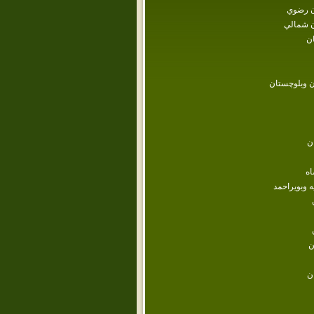
 رضوي
 شمالي
ن
 وبلوچستان
ن
اه
ه وبويراحمد
ن
ن