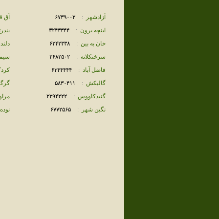
آزادشهر
:
۶٧٣٩٠٠٢
آق قل
اينچه برون
:
٣٢۴٣٣۴۴
بندر
خان به بين
:
۶٢۴٢٣٣٨
دلند
سرخنكلاته
:
٢۶٨٢۵٠٢
سيم
فاضل آباد
:
۶٣۴۴۴۴۴
كرد
گاليكش
:
۵٨٣٠۴١١
گرگا
گنبدكاووس
:
٢٢٩۴٢٢٢
مراو
نگين شهر
:
۶٧٧٢۵۶۵
نوده