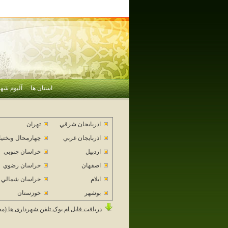
استان ها
آلبوم شهر
اذربايجان شرقي
تهران
اذربايجان غربي
چهارمحال وبختي
اردبيل
خراسان جنوبي
اصفهان
خراسان رضوي
ايلام
خراسان شمالي
بوشهر
خوزستان
دریافت فایل ام بوک تلفن شهرداری ها (م