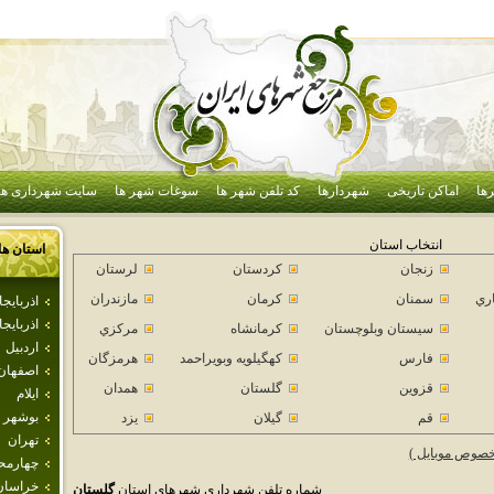
ها
اماکن تاریخی
شهردارها
کد تلفن شهر ها
سوغات شهر ها
سایت شهرداری ها
انتخاب استان
استان ها
زنجان
كردستان
لرستان
اري
سمنان
كرمان
مازندران
اذرباي
اذربايج
سيستان وبلوچستان
كرمانشاه
مركزي
اردبيل
فارس
كهگيلويه وبويراحمد
هرمزگان
اصفهان
قزوين
گلستان
همدان
ايلام
بوشهر
قم
گيلان
يزد
تهران
خصوص موبایل )
چهارمحا
خراسان
شماره تلفن شهرداری شهرهای استان
گلستان