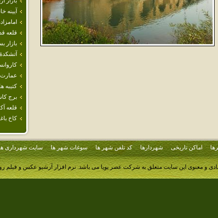
بازار ار
آيينه خ
امامزاده
قلعه قد
بازار ب
آتشكدهٔ 
كاروانس
عمارت‌ 
كتيبه ه
برج‌ كاش
قلعه آك
كاخ باغ
ها
اماکن تاریخی
شهردارها
کد تلفن شهر ها
سوغات شهر ها
سایت شهرداری ها
ادی و معنوی این سایت متعلق به شرکت عصر پویا می باشد.
نرم افزار آرشیو عکس و فیلم ر