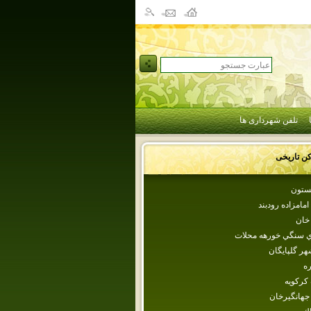
تلفن شهرداری ها
کن تاریخی
يستون
امامزاده رودبند
خان
ي سنگي خورهه محلات
هر گلپايگان
ره
كركويه
جهانگيرخان‌