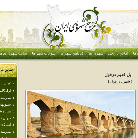
ها
اماکن تاریخی
شهردارها
کد تلفن شهر ها
سوغات شهر ها
سایت شهرداری ها
سایر اما
پل قديم دزفول
( شهر :
دزفول
)
كتيبه ب
آرامگاه 
مدرسه 
ستونها
مناره ش
ديوان د
آتشكده 
مدرسه‌ 