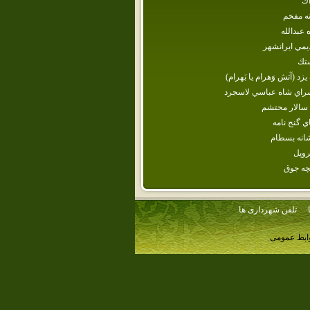
اك
انه مفخم
‌ عبدالله
يمي ايرانشهر
ستك
يزد (آتش وَهرام يا بَهرام)
راي‌ شاه‌ عباسي‌ لاسجرد
سالار محتشم‌
اي گنج نامه
انه‌ بسطام‌
روپل
چه جوق
تلفن شهرداری ها
وابط عمومی