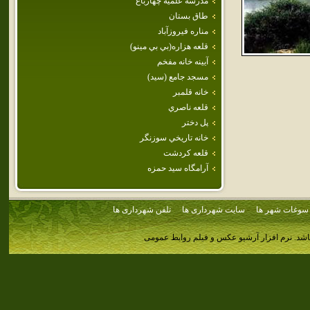
مدرسه علميه چهارباغ
طاق بستان
مناره فيروزآباد
قلعه هزاره(بي بي مينو)
آيينه خانه مفخم
مسجد جامع (سيد)
خانه قلمبر
قلعه ناصري
پل دختر
خانه تاريخي سوزنگر
قلعه كردشت
آرامگاه سيد حمزه
سوغات شهر ها
سایت شهرداری ها
تلفن شهرداری ها
اشد.
نرم افزار آرشیو عکس و فیلم روابط عمومی