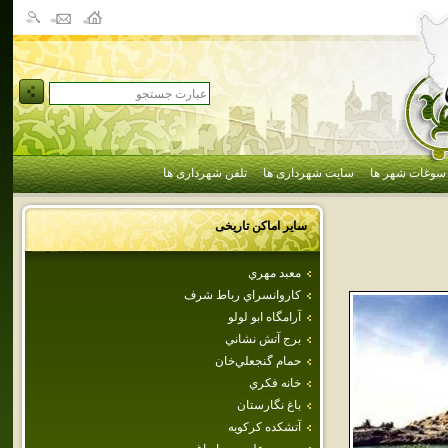
سوغات شهر ها
سایت شهرداری ها
تلفن شهرداری ها
سایر اماکن تاریخی
معبد مهري
كاروانسراي رباط شرف
آرامگاه ابو لولو
برج آتش نشاني
حمام‌ گنجعلي‌خان‌
خانه فكري
باغ نگارستان
آتشكده كركويه