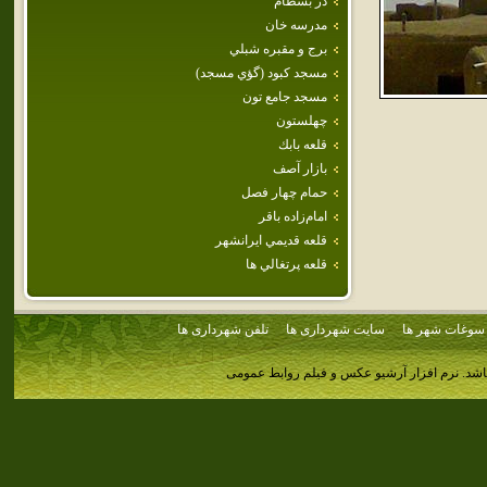
دژ بسطام
مدرسه خان
برج و مقبره شبلي
مسجد كبود (گؤي مسجد)
مسجد جامع تون
چهلستون
قلعه بابك
بازار آصف
حمام‌ چهار فصل
امام‌زاده‌ باقر
قلعه قديمي ايرانشهر
قلعه پرتغالي ها
سوغات شهر ها
سایت شهرداری ها
تلفن شهرداری ها
اشد.
نرم افزار آرشیو عکس و فیلم روابط عمومی