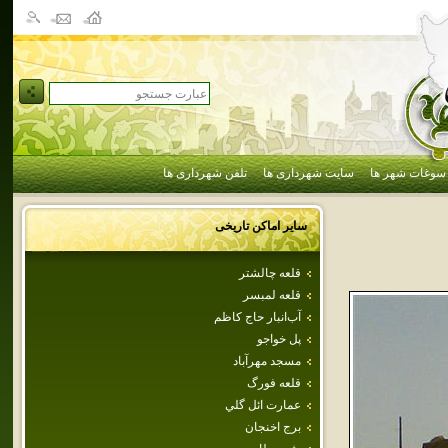
سوغات شهر ها
سایت شهرداری ها
تلفن شهرداری ها
سایر اماکن تاریخی
قلعه‌ چالشتر
قلعه لمبسر
آب‌انبار حاج كاظم
پل خواجو
مسجد مهرآباد
قلعه فورگ
عمارت ائل گلي
برج اخنجان