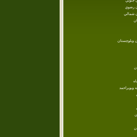
 جنوبي
 رضوي
 شمالي
ن
 وبلوچستان
ن
اه
ه وبويراحمد
ن
ن