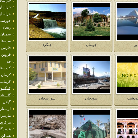
خراسان
خراسان
خراسان
خوزستا
زنجان
سمنان
سيستان
بن
جونقان
چلگرد
فارس
قزوين
قم
كردستا
كرمان
كرمانش
كهگيلوي
گلستان
ددشت
سودجان
سورشجان
گيلان
لرستان
مازندرا
مركزي
هرمزگا
همدان