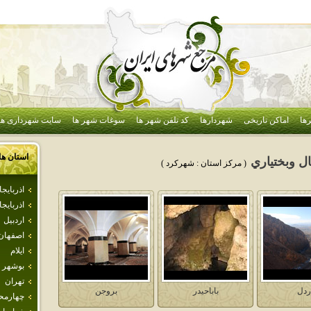
ها
اماکن تاریخی
شهردارها
کد تلفن شهر ها
سوغات شهر ها
سایت شهرداری ها
استان ها
ل وبختياري
( مرکز استان :
شهركرد
)
اذرباي
اذربايج
اردبيل
اصفهان
ايلام
بوشهر
تهران
ردل
باباحيدر
بروجن
چهارمحا