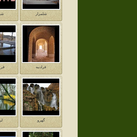
شلمزار
شه
فرادنبه
فرخ
گهرو
لر