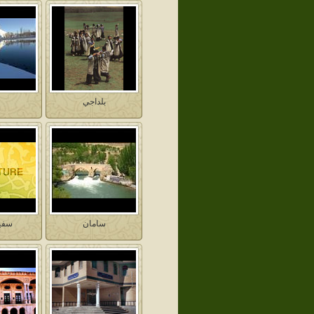
بلداجي
سامان
سفي