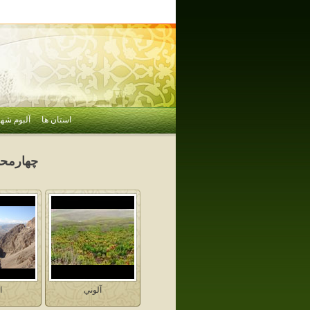
استان ها
آلبوم شهر
چهارمحا
آلوني
ا