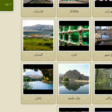
يزد
ركرد
طاقانك
فارسان
 شهر
كيان
گندمان
دگان
مال خليفه
ناغان