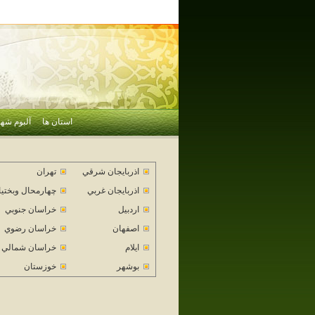
استان ها
آلبوم شهر
اذربايجان شرقي
تهران
اذربايجان غربي
چهارمحال وبختي
اردبيل
خراسان جنوبي
اصفهان
خراسان رضوي
ايلام
خراسان شمالي
بوشهر
خوزستان