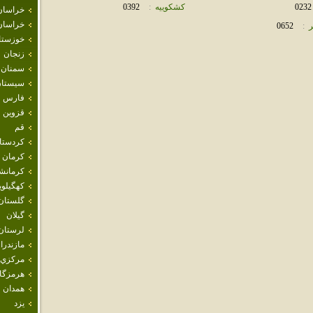
0232
كشكوييه
:
0392
خراسان
خراسان
ر
:
0652
خوزستا
زنجان
سمنان
سيستان
فارس
قزوين
قم
كردستا
كرمان
كرمانش
كهگيلوي
گلستان
گيلان
لرستان
مازندرا
مركزي
هرمزگا
همدان
يزد