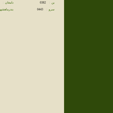
بن
:
0382
دامغان
:
سرو
:
0443
بندرماهشه