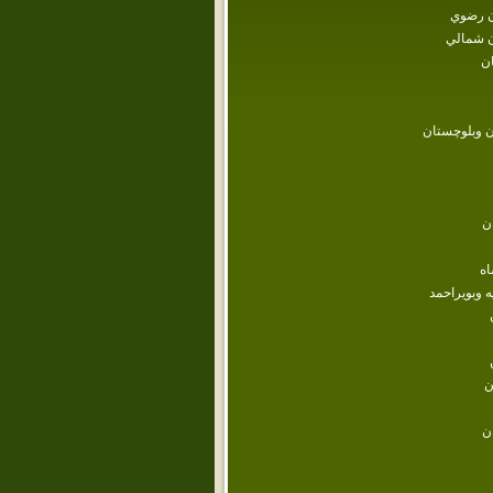
 رضوي
 شمالي
ن
 وبلوچستان
ن
اه
ه وبويراحمد
ن
ن