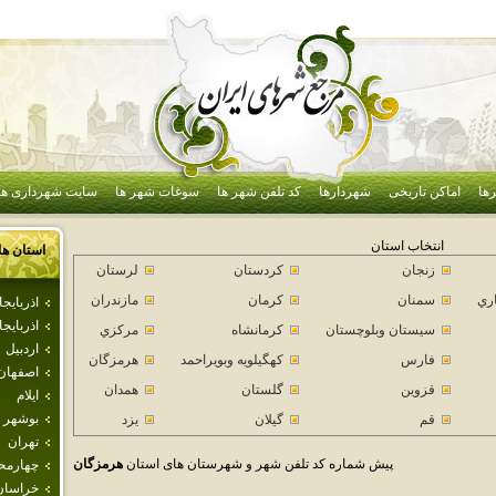
ها
اماکن تاریخی
شهردارها
کد تلفن شهر ها
سوغات شهر ها
سایت شهرداری ها
انتخاب استان
استان ها
زنجان
كردستان
لرستان
اري
سمنان
كرمان
مازندران
اذرباي
اذربايج
سيستان وبلوچستان
كرمانشاه
مركزي
اردبيل
فارس
كهگيلويه وبويراحمد
هرمزگان
اصفهان
قزوين
گلستان
همدان
ايلام
بوشهر
قم
گيلان
يزد
تهران
پیش شماره کد تلفن شهر و شهرستان های استان
هرمزگان
چهارمحا
خراسان