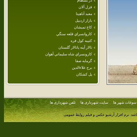
دژ بسطام
قزل آلان
معبد آناهيتا
بازار اردبيل
كاخ تميشان
كاروانسراي‌ قلعه‌ سنگي‌
كتيبه كول فره
تالار آينه ياتالار گلستان
كارونسراي‌ شاه‌ سليماني‌ آهوان‌
گرمابه‌ صفا
برج علاءالدين
پل كشكان
سوغات شهر ها
سایت شهرداری ها
تلفن شهرداری ها
اشد.
نرم افزار آرشیو عکس و فیلم روابط عمومی