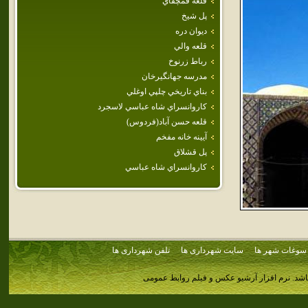
قلعه قمچقاي
پل شيخ
ديوان دره
قلعه‌ والي‌
رباط زرنوخ
مدرسه‌ جهانگيرخان‌
بناي تاريخي چلپي اوغلي
كاروانسراي‌ شاه‌ عباسي‌ لاسجرد
قلعه حسن آباد(فردوس)
آيينه خانه مفخم
پل قشلاق
كاروانسراي شاه عباسي
سوغات شهر ها
سایت شهرداری ها
تلفن شهرداری ها
اشد.
نرم افزار آرشیو عکس و فیلم روابط عمومی