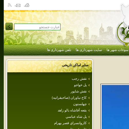
سوغات شهر ها
سایت شهرداری ها
تلفن شهرداری ها
سایر اماکن تاریخی
نقش رجب
پل خواجو
نقش شاپور
كاخ نياوران (صاحبقرانيه)
چهلستون
بقعه آقاشاه بالو زاهد
پل‌ شاه‌ عباسي‌
كاروانسراي قصر بهرام