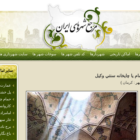
ها
اماکن تاریخی
شهردارها
کد تلفن شهر ها
سوغات شهر ها
سایت شهرداری ها
سایر اما
م‌ يا چايخانه‌ سنتي‌ وكيل‌
هر :
كرمان
)
عمارت‌ 
پل خشت
حمام‌ چ
كاروان
امامزاد
غار سهو
برج ناد
باغ نگا