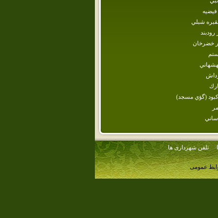
نبي
فيضيه‌
قبره شبلي
 رودبند
ار خضرخان‌
تم
هشهاني
داش
رك
بود (گؤي مسجد)
مر
ساني
تلفن شهرداری ها
وابط عمومی