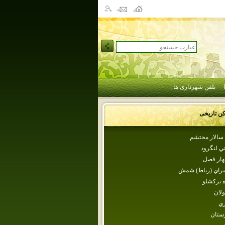
تلفن شهرداری ها
کن تاریخی
سالار محتشم‌
ي لنگرود
هار فصل
سراي (رباط) شمش
ه بركشلو
لان
ري
رستان