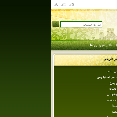
تلفن شهرداری ها
کن تاریخی
ي نياسر
 سن استپانوس
ورموج
ردشت
هشهاني
انه مفخم
هيتا
قهه