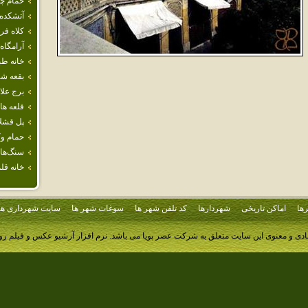
حمام‌ چ
آتشكده
كلاه فر
آرامگاه
خانه طب
بقعه شي
برج علا
قلعه ها
پل قشل
حمام و
سنگ‌هاي
خانه قل
ها
اماکن تاریخی
شهردارها
کد تلفن شهر ها
سوغات شهر ها
سایت شهرداری ها
ادی و معنوی این سایت متعلق به شرکت عصر پویا می باشد.
نرم افزار آرشیو عکس و فیلم ر