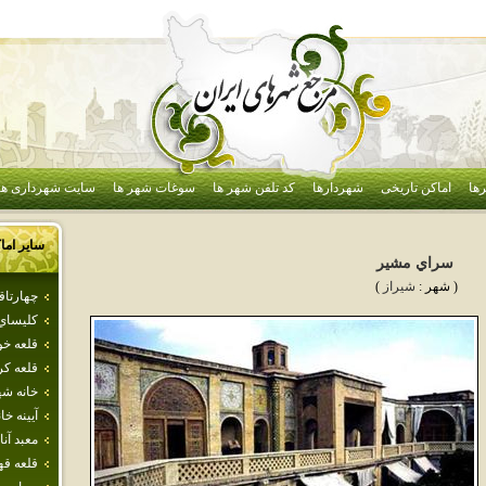
ها
اماکن تاریخی
شهردارها
کد تلفن شهر ها
سوغات شهر ها
سایت شهرداری ها
سایر اما
سراي مشير
( شهر :
شيراز
)
چهارتاق
كليساي
قلعه خ
قلعه ك
خانه ش
آيينه خ
معبد آنا
قلعه قه