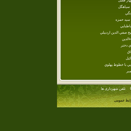
هار فصل
 سياهگل
نگي
 سيد حمزه
اطبايي
خ صفي الدين اردبيلي
ءالدين
ي‌ دختر
اق
كيل
ي‌ با خطوط‌ پهلوي‌
مبر
تلفن شهرداری ها
وابط عمومی