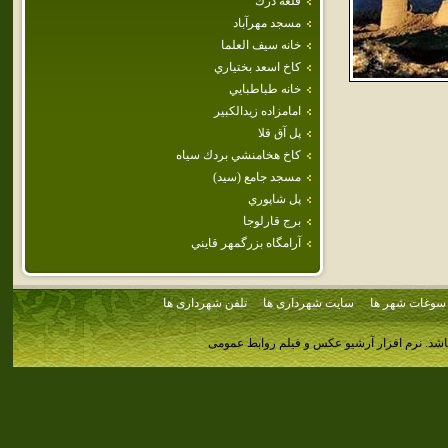
قلعه‌ دزك
مسجد مهرآباد
خانه سيف العلما
كاخ اسعد بختياري
خانه طباطبايي
امامزاده زيدالكبير
پل آق قلا
كاخ هخامنشي بردك سياه
مسجد جامع (سيد)
پل‌ شاپوري‌
برج قارلوجا
آرامگاه بزرگمهر قايني
سوغات شهر ها
سایت شهرداری ها
تلفن شهرداری ها
اشد.
نرم افزار آرشیو عکس و فیلم روابط عمومی