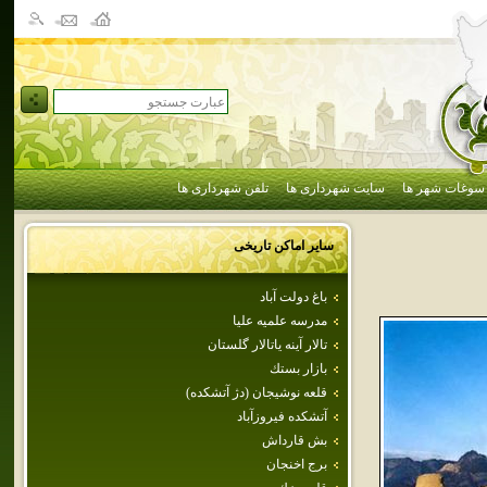
سوغات شهر ها
سایت شهرداری ها
تلفن شهرداری ها
سایر اماکن تاریخی
باغ دولت آباد
مدرسه علميه عليا
تالار آينه ياتالار گلستان
بازار بستك
قلعه‌ نوشيجان‌ (دژ آتشكده‌)
آتشكده فيروزآباد
بش قارداش
برج اخنجان