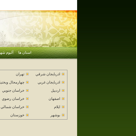
استان ها
آلبوم شهر
اذربايجان شرقي
تهران
اذربايجان غربي
چهارمحال وبختي
اردبيل
خراسان جنوبي
اصفهان
خراسان رضوي
ايلام
خراسان شمالي
بوشهر
خوزستان