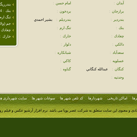
آبدان
:
امام حسن
:
بندرريگ
بنك
:
4
برازجان
:
بردخون
:
تنگ ارم
بندردير
:
بندرديلم
:
بشير احمدي
جم (ولا
بنك
:
تنگ ارم
:
چغادك
چغادك
:
خارك
:
خارك
:
دالكي
:
دلوار
:
سعدآباد
:
شبانكاره
:
عسلويه
:
كاكي
:
كنگان
:
عبدالله كنگاني
گناوه
:
وحدتيه
:
ها
اماکن تاریخی
شهردارها
کد تلفن شهر ها
سوغات شهر ها
سایت شهرداری ها
ادی و معنوی این سایت متعلق به شرکت عصر پویا می باشد.
نرم افزار آرشیو عکس و فیلم ر