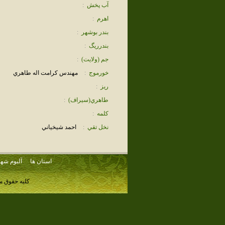
آب پخش
:
اهرم
:
بندر بوشهر
:
بندرريگ
:
جم (ولايت)
:
خورموج
:
مهندس كرامت اله طاهري
ريز
:
طاهري(سيراف)
:
كلمه
:
نخل تقي
:
احمد شيخياني
استان ها
آلبوم شهر
کلیه حقوق م