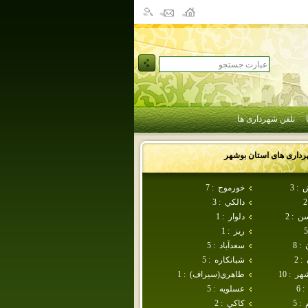
تلفن شهرداری ها
رداری های استان
بوشهر
ش
:
3
خورموج
:
7
2
دالكي
:
3
سن
:
2
دلوار
:
1
5
ريز
:
1
:
8
سعدآباد
:
5
:
2
شبانكاره
:
5
شهر
:
10
طاهري(سيراف)
:
1
:
6
عسلويه
:
5
:
5
كاكي
:
2