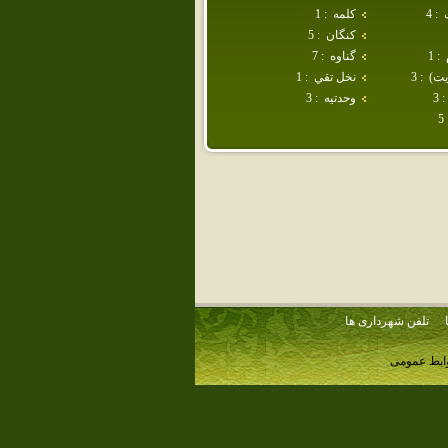
:
4
كلمه
:
1
كنگان
:
5
:
1
گناوه
:
7
يت)
:
3
نخل تقي
:
1
:
3
وحدتيه
:
3
5
تلفن شهرداری ها
وابط عمومی