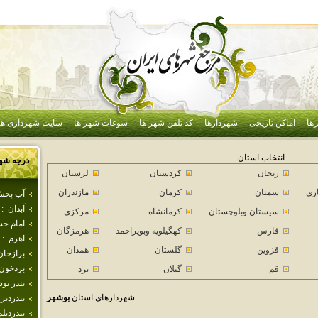
ها
اماکن تاریخی
شهردارها
کد تلفن شهر ها
سوغات شهر ها
سایت شهرداری ها
انتخاب استان
درجه شه
زنجان
كردستان
لرستان
اري
سمنان
كرمان
مازندران
آب پخ
آبدان
:
سيستان وبلوچستان
كرمانشاه
مركزي
امام ح
فارس
كهگيلويه وبويراحمد
هرمزگان
اهرم
:
قزوين
گلستان
همدان
برازجان
بردخون
قم
گيلان
يزد
بندر بو
شهردارهای استان
بوشهر
بندردير
بندرديلم