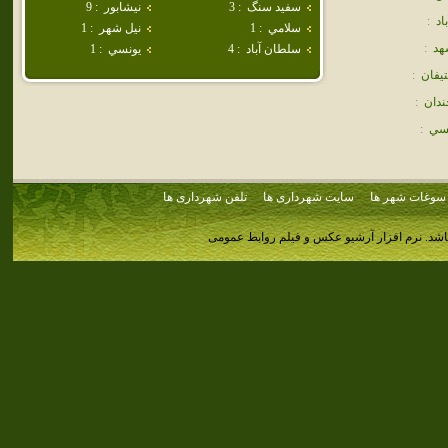
سفيد سنگ
:
3
نيشابور
:
9
اد
:
سلامي
:
1
نيل شهر
:
1
هد
:
سلطان آباد
:
4
يونسي
:
1
يفان
:
ندان
:
سي
:
سوغات شهر ها
سایت شهرداری ها
تلفن شهرداری ها
اشد.
نرم افزار آرشیو عکس و فیلم روابط عمومی