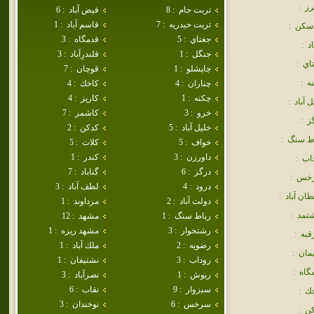
رز
:
تربت جام
:
8
فيض آباد
:
6
تربت حيدريه
:
7
قاسم آباد
:
1
دسكن
:
جغتاي
:
5
قدمگاه
:
3
اد
:
جنگل
:
1
قلندرِآباد
:
3
اي
:
چاپشلو
:
1
قوچان
:
7
ه
:
چناران
:
4
كاخك
:
4
چکنه
:
1
كاريز
:
4
ل آباد
:
خرو
:
3
كاشمر
:
7
ز
:
خليل آباد
:
5
كدكن
:
2
ط سنگ
:
خواف
:
5
كلات
:
5
داورزن
:
3
كندر
:
1
اب
:
درگز
:
6
گناباد
:
7
خس
:
درود
:
4
لطف آباد
:
3
ان آباد
:
دولت آباد
:
2
مزداوند
:
1
تمد
:
رباط سنگ
:
1
مشهد
:
12
رشتخوار
:
3
مشهد ريزه
:
1
به
:
رضويه
:
2
ملك آباد
:
1
مان
:
روداب
:
3
نشتيفان
:
1
گاه
:
ريوش
:
1
نصرآباد
:
3
سبزوار
:
9
نقاب
:
6
خك
:
سرخس
:
6
نوخندان
:
3
كن
: