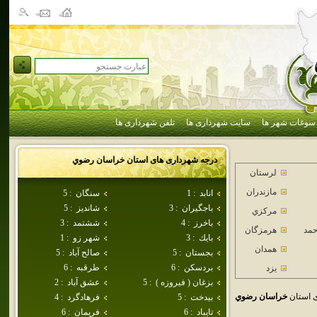
سوغات شهر ها
سایت شهرداری ها
تلفن شهرداری ها
درجه شهرداری های استان
خراسان رضوي
لرستان
مازندران
انابد
:
1
سنگان
:
5
باجگيران
:
3
شانديز
:
5
مركزي
باخرز
:
4
ششتمد
:
3
حمد
هرمزگان
بايك
:
3
شهر زو
:
1
همدان
بجستان
:
5
صالح آباد
:
5
بردسكن
:
6
طرقبه
:
6
يزد
بزغان ( فيروزه )
:
5
عشق آباد
:
2
 استان
خراسان رضوي
بيدخت
:
5
فرهادگرد
:
4
تايباد
:
6
فريمان
:
6