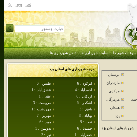
سوغات شهر ها
سایت شهرداری ها
تلفن شهرداری ها
درجه شهرداری های استان
يزد
لرستان
مازندران
ابركوه
:
6
طبس
:
6
احمدآباد
:
4
عشق آباد
:
1
مركزي
اردكان
:
6
عقدا
:
1
حمد
هرمزگان
اشكذر
:
6
مروست
:
3
همدان
بافق
:
5
مهردشت
:
1
بهاباد
:
3
مهريز
:
7
يزد
تفت
:
5
ميبد
:
6
شهردارهای استان
يزد
حميديا
:
6
ندوشن
:
1
خضرآباد
:
1
نير
:
2