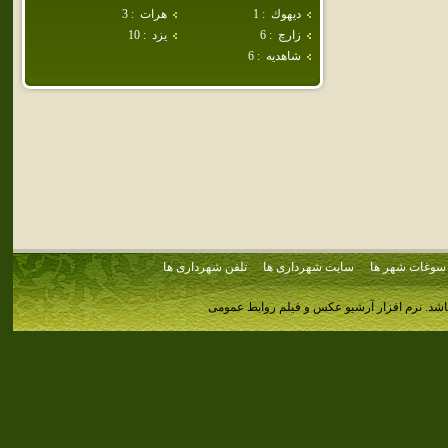
ديهوك
:
1
هرات
:
3
زارچ
:
6
يزد
:
10
شاهديه
:
6
سوغات شهر ها
سایت شهرداری ها
تلفن شهرداری ها
اشد.
نرم افزار آرشیو عکس و فیلم روابط عمومی