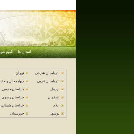
استان ها
آلبوم شهر
اذربايجان شرقي
تهران
اذربايجان غربي
چهارمحال وبختي
اردبيل
خراسان جنوبي
اصفهان
خراسان رضوي
ايلام
خراسان شمالي
بوشهر
خوزستان