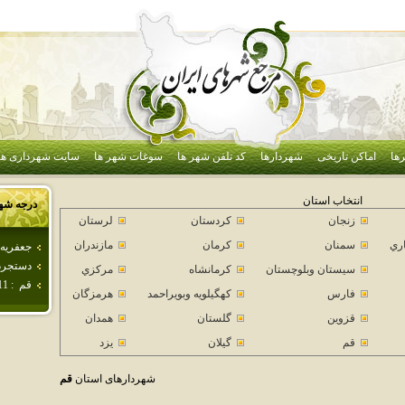
ها
اماکن تاریخی
شهردارها
کد تلفن شهر ها
سوغات شهر ها
سایت شهرداری ها
انتخاب استان
درجه شه
زنجان
كردستان
لرستان
اري
سمنان
كرمان
مازندران
جعفريه
دستجرد
سيستان وبلوچستان
كرمانشاه
مركزي
قم
:
11
فارس
كهگيلويه وبويراحمد
هرمزگان
قزوين
گلستان
همدان
قم
گيلان
يزد
شهردارهای استان
قم