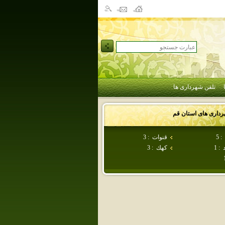
تلفن شهرداری ها
رداری های استان
قم
:
5
قنوات
:
3
:
1
كهك
:
3