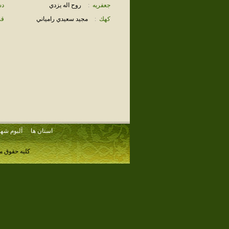
جعفريه
:
روح اله يزدي
دس
كهك
:
مجيد سعيدي رامياني
قن
استان ها
آلبوم شهر
کلیه حقوق م